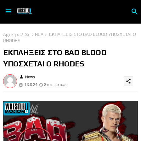
Αρχική σελίδα
ΝΕΑ
ΕΚΠΛΗΞΕΙΣ ΣΤΟ BAD BLOOD ΥΠΟΣΧΕΤΑΙ Ο
RHODES
ΕΚΠΛΗΞΕΙΣ ΣΤΟ BAD BLOOD
ΥΠΟΣΧΕΤΑΙ Ο RHODES
person
News
share
13.8.24
2 minute read