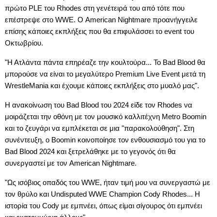
πρώτο PLE του Rhodes στη γενέτειρά του από τότε που
επέστρεψε στο WWE. Ο American Nightmare προανήγγειλε
επίσης κάποιες εκπλήξεις που θα επιφυλάσσει το event του
Οκτωβρίου.
"Η Ατλάντα πάντα επηρέαζε την κουλτούρα... Το Bad Blood θα
μπορούσε να είναι το μεγαλύτερο Premium Live Event μετά τη
WrestleMania και έχουμε κάποιες εκπλήξεις στο μυαλό μας".
Η ανακοίνωση του Bad Blood του 2024 είδε τον Rhodes να
μοιράζεται την οθόνη με τον μουσικό καλλιτέχνη Metro Boomin
και το ζευγάρι να εμπλέκεται σε μια "παρακολούθηση". Στη
συνέντευξη, ο Boomin κοινοποίησε τον ενθουσιασμό του για το
Bad Blood 2024 και ξετρελάθηκε με το γεγονός ότι θα
συνεργαστεί με τον American Nightmare.
"Ως ισόβιος οπαδός του WWE, ήταν τιμή μου να συνεργαστώ με
τον θρύλο και Undisputed WWE Champion Cody Rhodes... Η
ιστορία του Cody με εμπνέει, όπως είμαι σίγουρος ότι εμπνέει