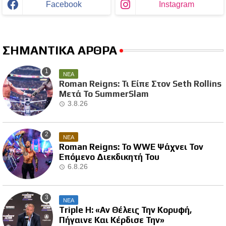
Facebook
Instagram
ΣΗΜΑΝΤΙΚΑ ΑΡΘΡΑ
ΝΕΑ
Roman Reigns: Τι Είπε Στον Seth Rollins
Μετά Το SummerSlam
3.8.26
ΝΕΑ
Roman Reigns: Το WWE Ψάχνει Τον
Επόμενο Διεκδικητή Του
6.8.26
ΝΕΑ
Triple H: «Αν Θέλεις Την Κορυφή,
Πήγαινε Και Κέρδισε Την»