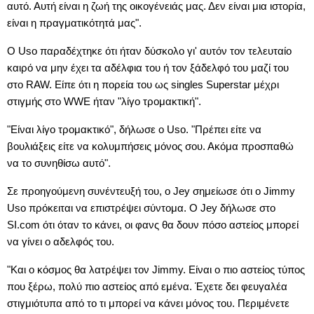
αυτό. Αυτή είναι η ζωή της οικογένειάς μας. Δεν είναι μια ιστορία,
είναι η πραγματικότητά μας".
Ο Uso παραδέχτηκε ότι ήταν δύσκολο γι' αυτόν τον τελευταίο
καιρό να μην έχει τα αδέλφια του ή τον ξάδελφό του μαζί του
στο RAW. Είπε ότι η πορεία του ως singles Superstar μέχρι
στιγμής στο WWE ήταν "λίγο τρομακτική".
"Είναι λίγο τρομακτικό", δήλωσε ο Uso. "Πρέπει είτε να
βουλιάξεις είτε να κολυμπήσεις μόνος σου. Ακόμα προσπαθώ
να το συνηθίσω αυτό".
Σε προηγούμενη συνέντευξή του, ο Jey σημείωσε ότι ο Jimmy
Uso πρόκειται να επιστρέψει σύντομα. Ο Jey δήλωσε στο
SI.com ότι όταν το κάνει, οι φανς θα δουν πόσο αστείος μπορεί
να γίνει ο αδελφός του.
"Και ο κόσμος θα λατρέψει τον Jimmy. Είναι ο πιο αστείος τύπος
που ξέρω, πολύ πιο αστείος από εμένα. Έχετε δει φευγαλέα
στιγμιότυπα από το τι μπορεί να κάνει μόνος του. Περιμένετε