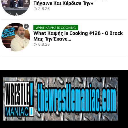
Πήγαινε Και Κέρδισε Την»
2.8.26
WHAT ΚΑΨΗΣ IS COOKING
What Καψής Is Cooking #128 - Ο Brock
Μας Την Έκανε…
6.8.26