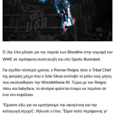
Ο Jey Uso μίλησε για την πορεία των Bloodline στην κορυφή του
WWE σε πρόσφατη συνέντευξή του στο Sports Illustrated.
Για σχεδόν τέσσερα χρόνια, ο Roman Reigns ήταν ο Tribal Chief
της φατρίας μέχρι που ο Solo Sikoa ανέλαβε το ρόλο τους μήνες
που ακολούθησαν την WrestleMania 40. Τώρα με τον Reigns
πίσω και babyface, το σενάριο φαίνεται έτοιμο να περάσει σε
ένα νέο κεφάλαιο.
"Είμαστε εδώ για να κρατήσουμε την οικογένεια και την
καταγωγή ισχυρή", δήλωσε ο Uso. "Είμαι πολύ περήφανος γι'