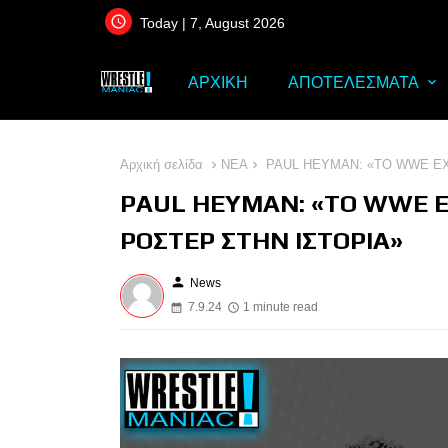
Today | 7, August 2026
ΑΡΧΙΚΗ
ΑΠΟΤΕΛΕΣΜΑΤΑ
Αρχική σελίδα
ΝΕΑ
PAUL HEYMAN: «ΤΟ WWE ΕΧ
PAUL HEYMAN: «ΤΟ WWE Ε
ΡΟΣΤΕΡ ΣΤΗΝ ΙΣΤΟΡΙΑ»
person
News
7.9.24
1 minute read