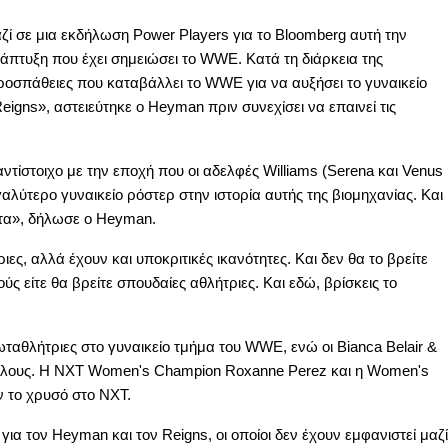
 σε μια εκδήλωση Power Players για το Bloomberg αυτή την
άπτυξη που έχει σημειώσει το WWE. Κατά τη διάρκεια της
ροσπάθειες που καταβάλλει το WWE για να αυξήσει το γυναικείο
eigns», αστειεύτηκε ο Heyman πριν συνεχίσει να επαινεί τις
ντίστοιχο με την εποχή που οι αδελφές Williams (Serena και Venus
αλύτερο γυναικείο ρόστερ στην ιστορία αυτής της βιομηχανίας. Και
τητα», δήλωσε ο Heyman.
ες, αλλά έχουν και υποκριτικές ικανότητες. Και δεν θα το βρείτε
ς είτε θα βρείτε σπουδαίες αθλήτριες. Και εδώ, βρίσκεις το
ρωταθλήτριες στο γυναικείο τμήμα του WWE, ενώ οι Bianca Belair &
τίτλους. Η NXT Women's Champion Roxanne Perez και η Women's
ν το χρυσό στο NXT.
α τον Heyman και τον Reigns, οι οποίοι δεν έχουν εμφανιστεί μαζί