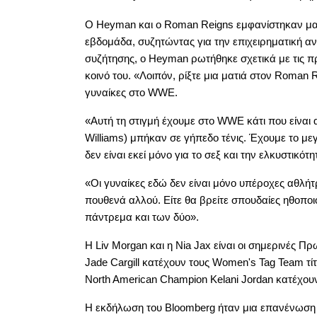
Ο Heyman και ο Roman Reigns εμφανίστηκαν μαζί
εβδομάδα, συζητώντας για την επιχειρηματική αν
συζήτησης, ο Heyman ρωτήθηκε σχετικά με τις π
κοινό του. «Λοιπόν, ρίξτε μια ματιά στον Roman R
γυναίκες στο WWE.
«Αυτή τη στιγμή έχουμε στο WWE κάτι που είναι α
Williams) μπήκαν σε γήπεδο τένις. Έχουμε το μεγ
δεν είναι εκεί μόνο για το σεξ και την ελκυστικό
«Οι γυναίκες εδώ δεν είναι μόνο υπέροχες αθλήτρι
πουθενά αλλού. Είτε θα βρείτε σπουδαίες ηθοποιού
πάντρεμα και των δύο».
Η Liv Morgan και η Nia Jax είναι οι σημερινές Π
Jade Cargill κατέχουν τους Women's Tag Team 
North American Champion Kelani Jordan κατέχου
Η εκδήλωση του Bloomberg ήταν μια επανένωση γι