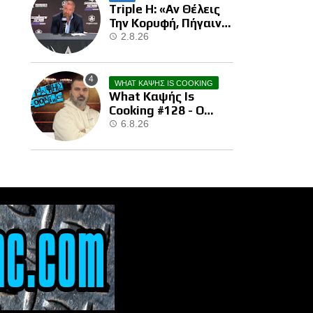
Triple H: «Αν Θέλεις
Την Κορυφή, Πήγαινε
Και Κέρδισε Την»
2.8.26
WHAT ΚΑΨΗΣ IS COOKING
What Καψής Is
Cooking #128 - Ο
Brock Μας Την
6.8.26
Έκανε…