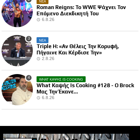
ΝΕΑ
Roman Reigns: Το WWE Ψάχνει Τον
Επόμενο Διεκδικητή Του
6.8.26
ΝΕΑ
Triple H: «Αν Θέλεις Την Κορυφή,
Πήγαινε Και Κέρδισε Την»
2.8.26
WHAT ΚΑΨΗΣ IS COOKING
What Καψής Is Cooking #128 - Ο Brock
Μας Την Έκανε…
6.8.26