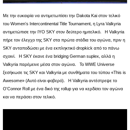
Με την ευκαιρία να αντιμετωπίσει την Dakota Kai στον τελικό
του Women's Intercontinental Title Tournament, η Lyra Valkyria
αντιμετώπισε την IYO SKY στον δεύτερο ημιτελικό. Η Valkyria
πήρε τον έλεγχο της SKY στα πρώτα στάδια του αγώνα, πριν η
SKY ανταποδώσει με ένα εκπληκτικό dropkick από το πάνω
σχοινί. Η SKY έκανε ένα bridging German suplex, αλλά η
Valkyria παρέμεινε μέσα στον αγώνα. Το WWE Universe
ξεσήκωσε τις SKY και Valkyria με συνθήματα του τύπου «This is
Awesome» (Αυτό είναι φοβερό). Η Valkyria αντέστρεψε το
O'Connor Roll με ένα δικό της rollup για να κερδίσει τον αγώνα
και να περάσει στον τελικό.