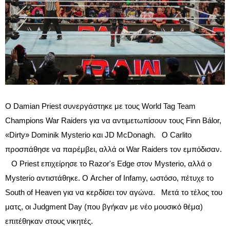
Ο Damian Priest συνεργάστηκε με τους World Tag Team
Champions War Raiders για να αντιμετωπίσουν τους Finn Bálor,
«Dirty» Dominik Mysterio και JD McDonagh. Ο Carlito
προσπάθησε να παρέμβει, αλλά οι War Raiders τον εμπόδισαν.
Ο Priest επιχείρησε το Razor's Edge στον Mysterio, αλλά ο
Mysterio αντιστάθηκε. Ο Archer of Infamy, ωστόσο, πέτυχε το
South of Heaven για να κερδίσει τον αγώνα. Μετά το τέλος του
ματς, οι Judgment Day (που βγήκαν με νέο μουσικό θέμα)
επιτέθηκαν στους νικητές.