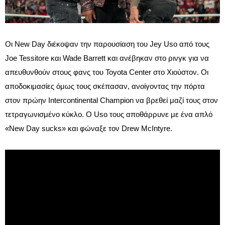
Οι New Day διέκοψαν την παρουσίαση του Jey Uso από τους
Joe Tessitore και Wade Barrett και ανέβηκαν στο ρινγκ για να
απευθυνθούν στους φανς του Toyota Center στο Χιούστον. Οι
αποδοκιμασίες όμως τους σκέπασαν, ανοίγοντας την πόρτα
στον πρώην Intercontinental Champion να βρεθεί μαζί τους στον
τετραγωνισμένο κύκλο. Ο Uso τους αποθάρρυνε με ένα απλό
«New Day sucks» και φώναξε τον Drew McIntyre.