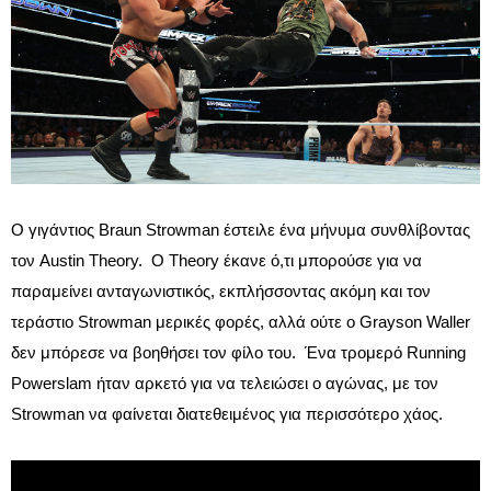
Ο γιγάντιος Braun Strowman έστειλε ένα μήνυμα συνθλίβοντας
τον Austin Theory. Ο Theory έκανε ό,τι μπορούσε για να
παραμείνει ανταγωνιστικός, εκπλήσσοντας ακόμη και τον
τεράστιο Strowman μερικές φορές, αλλά ούτε ο Grayson Waller
δεν μπόρεσε να βοηθήσει τον φίλο του. Ένα τρομερό Running
Powerslam ήταν αρκετό για να τελειώσει ο αγώνας, με τον
Strowman να φαίνεται διατεθειμένος για περισσότερο χάος.