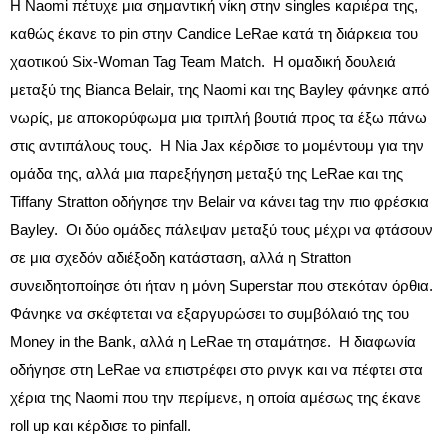
Η Naomi πέτυχε μια σημαντική νίκη στην singles καριέρα της,
καθώς έκανε το pin στην Candice LeRae κατά τη διάρκεια του
χαοτικού Six-Woman Tag Team Match. Η ομαδική δουλειά
μεταξύ της Bianca Belair, της Naomi και της Bayley φάνηκε από
νωρίς, με αποκορύφωμα μια τριπλή βουτιά προς τα έξω πάνω
στις αντιπάλους τους. Η Nia Jax κέρδισε το μομέντουμ για την
ομάδα της, αλλά μια παρεξήγηση μεταξύ της LeRae και της
Tiffany Stratton οδήγησε την Belair να κάνει tag την πιο φρέσκια
Bayley. Οι δύο ομάδες πάλεψαν μεταξύ τους μέχρι να φτάσουν
σε μια σχεδόν αδιέξοδη κατάσταση, αλλά η Stratton
συνειδητοποίησε ότι ήταν η μόνη Superstar που στεκόταν όρθια.
Φάνηκε να σκέφτεται να εξαργυρώσει το συμβόλαιό της του
Money in the Bank, αλλά η LeRae τη σταμάτησε. Η διαφωνία
οδήγησε στη LeRae να επιστρέφει στο ρινγκ και να πέφτει στα
χέρια της Naomi που την περίμενε, η οποία αμέσως της έκανε
roll up και κέρδισε το pinfall.