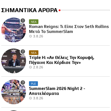
ΣΗΜΑΝΤΙΚΑ ΑΡΘΡΑ
ΝΕΑ
Roman Reigns: Τι Είπε Στον Seth Rollins
Μετά Το SummerSlam
3.8.26
ΝΕΑ
Triple H: «Αν Θέλεις Την Κορυφή,
Πήγαινε Και Κέρδισε Την»
2.8.26
PLE
SummerSlam 2026 Night 2 -
Αποτελέσματα
3.8.26