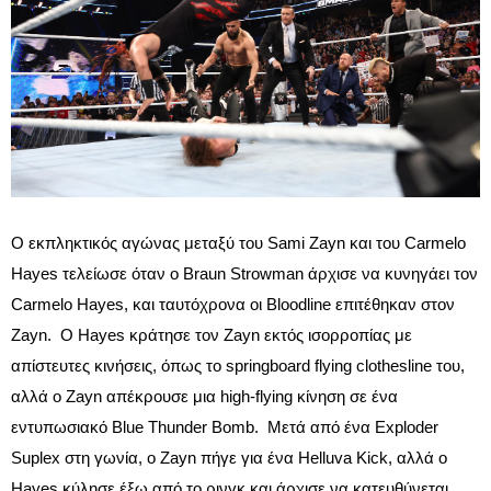
Ο εκπληκτικός αγώνας μεταξύ του Sami Zayn και του Carmelo
Hayes τελείωσε όταν ο Braun Strowman άρχισε να κυνηγάει τον
Carmelo Hayes, και ταυτόχρονα οι Bloodline επιτέθηκαν στον
Zayn. Ο Hayes κράτησε τον Zayn εκτός ισορροπίας με
απίστευτες κινήσεις, όπως το springboard flying clothesline του,
αλλά ο Zayn απέκρουσε μια high-flying κίνηση σε ένα
εντυπωσιακό Blue Thunder Bomb. Μετά από ένα Exploder
Suplex στη γωνία, ο Zayn πήγε για ένα Helluva Kick, αλλά ο
Hayes κύλησε έξω από το ρινγκ και άρχισε να κατευθύνεται