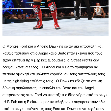
Ο Montez Ford και ο Angelo Dawkins είχαν μια αποστολή και,
καθώς πίστευαν ότι ο Angel και ο Berto ήταν εκείνοι που τους
είχαν επιτεθεί πριν μερικές εβδομάδες, οι Street Profits δεν
έδειξαν κανένα έλεος. Ο Angel και ο Berto αρνήθηκαν να
πέσουν αμαχητί και μάλιστα κορόιδευαν τους αντιπάλους τους
με τις high-flying επιθέσεις τους. Ο Dawkins έδειξε απίστευτη
δύναμη σηκώνοντας με ευκολία τον Berto και τον Angel,
επιτρέποντας στον Ford να «πετάξει» ο ίδιος γύρω από το ρινγκ.
Η B-Fab και η Elektra Lopez κατέληξαν να συγκρουστούν έξω
από το ρινγκ, αφήνοντας τους Ford και Dawkins να κερδίσουν