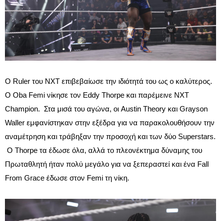
Ο Ruler του NXT επιβεβαίωσε την ιδιότητά του ως ο καλύτερος.
Ο Oba Femi νίκησε τον Eddy Thorpe και παρέμεινε NXT
Champion. Στα μισά του αγώνα, οι Austin Theory και Grayson
Waller εμφανίστηκαν στην εξέδρα για να παρακολουθήσουν την
αναμέτρηση και τράβηξαν την προσοχή και των δύο Superstars.
Ο Thorpe τα έδωσε όλα, αλλά το πλεονέκτημα δύναμης του
Πρωταθλητή ήταν πολύ μεγάλο για να ξεπεραστεί και ένα Fall
From Grace έδωσε στον Femi τη νίκη.