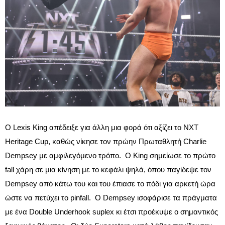
Ο Lexis King απέδειξε για άλλη μια φορά ότι αξίζει το NXT
Heritage Cup, καθώς νίκησε τον πρώην Πρωταθλητή Charlie
Dempsey με αμφιλεγόμενο τρόπο. Ο King σημείωσε το πρώτο
fall χάρη σε μια κίνηση με το κεφάλι ψηλά, όπου παγίδεψε τον
Dempsey από κάτω του και του έπιασε το πόδι για αρκετή ώρα
ώστε να πετύχει το pinfall. Ο Dempsey ισοφάρισε τα πράγματα
με ένα Double Underhook suplex κι έτσι προέκυψε ο σημαντικός