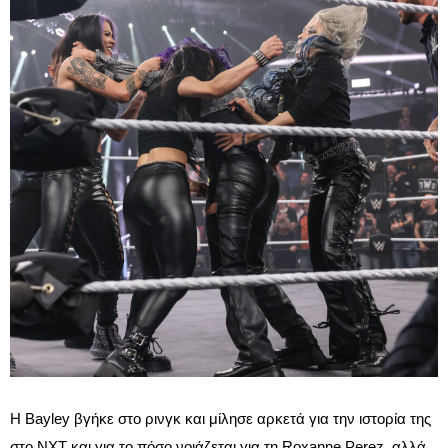
Η Bayley βγήκε στο ρινγκ και μίλησε αρκετά για την ιστορία της
στο NXT και για το πόσο νοιάζεται για τη Roxanne Perez, αλλά