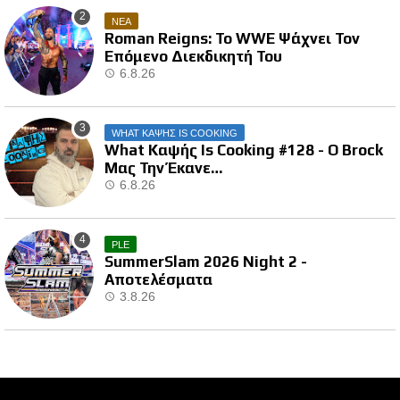
ΝΕΑ
Roman Reigns: Το WWE Ψάχνει Τον
Επόμενο Διεκδικητή Του
6.8.26
WHAT ΚΑΨΗΣ IS COOKING
What Καψής Is Cooking #128 - Ο Brock
Μας Την Έκανε…
6.8.26
PLE
SummerSlam 2026 Night 2 -
Αποτελέσματα
3.8.26