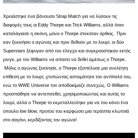
Χρειάστηκε ένα βάναυσο Strap Match για να λύσουν τις
διαφορές τους οι Eddy Thorpe και Trick Williams, αλλά όταν
καταλάγιασε η σκόνη, μόνο ο Thorpe στεκόταν όρθιος. Πριν
καν ξεκινήσει ο αγώνας και πριν δεθούν με το λουρί, οι δύο
Superstars ξέφυγαν από τον έλεγχο και συγκρούστηκαν εκτός
ρινγκ, με τον Williams να απαιτεί να δεθεί αμέσως ο Thorpe.
Μόλις ο αγώνας ξεκίνησε, ο Thorpe εξαπέλυσε μια ανελέητη
επίθεση με το λουρί, χτυπώντας ασταμάτητα τον αντίπαλό του,
ενώ το WWE Universe τον αποδοκίμαζε συνεχώς. Ο Williams
προσπάθησε να αντεπιτεθεί, χρησιμοποιώντας και αυτός το
λουρί, αλλά ο Thorpe το εκμεταλλεύτηκε για να του κάνει ένα
ύπουλο low blow, προτού του καρφώσει μια τεράστια κλωτσιά
στο σαγόνι, κερδίζοντας τον αγώνα!