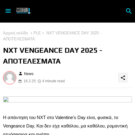
Αρχική σελίδα
PLE
NXT VENGEANCE DAY 2025 -
ΑΠΟΤΕΛΕΣΜΑΤΑ
NXT VENGEANCE DAY 2025 -
ΑΠΟΤΕΛΕΣΜΑΤΑ
person
News
share
16.2.25
4 minute read
Η απάντηση του NXT στο Valentine's Day είνα, φυσικά, το
Vengeance Day. Και δεν είχε καθόλου, μα καθόλου, ρομαντική
ατμόσφαιρα και αγάπη...