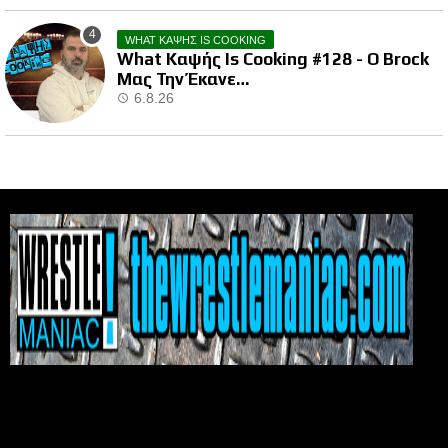
WHAT ΚΑΨΗΣ IS COOKING
What Καψής Is Cooking #128 - Ο Brock
Μας Την Έκανε…
6.8.26