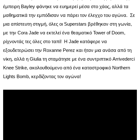
έμπειρη Bayley φάνηκε να ευημερεί μέσα στο χάος, αλλά τα
μαθηματικά την εμπόδισαν να πάρει τον έλεγχο του αγώνα. Σε
μια απίστευτη στιγμή, όλες οι Superstars βρέθηκαν στη γωνία,
με την Cora Jade να εκτελεί ένα θεαματικό Tower of Doom,
ρίχνοντάς τες όλες στο ταπί! Η Jade κατάφερε να
εξουδετερώσει την Roxanne Perez και ήταν μια ανάσα από τη
νίκη, αλλά η Giulia τη σταμάτησε με ένα συντριπτικό Arrivederci
Knee Strike, ακολουθούμενο από ένα καταστροφικό Northern
Lights Bomb, κερδίζοντας τον αγώνα!