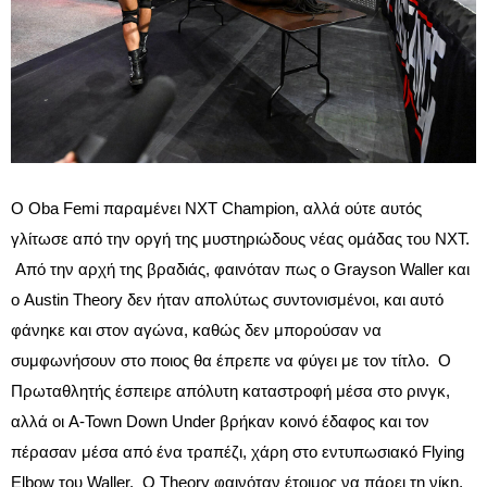
Ο Oba Femi παραμένει NXT Champion, αλλά ούτε αυτός
γλίτωσε από την οργή της μυστηριώδους νέας ομάδας του NXT.
Από την αρχή της βραδιάς, φαινόταν πως ο Grayson Waller και
ο Austin Theory δεν ήταν απολύτως συντονισμένοι, και αυτό
φάνηκε και στον αγώνα, καθώς δεν μπορούσαν να
συμφωνήσουν στο ποιος θα έπρεπε να φύγει με τον τίτλο. Ο
Πρωταθλητής έσπειρε απόλυτη καταστροφή μέσα στο ρινγκ,
αλλά οι A-Town Down Under βρήκαν κοινό έδαφος και τον
πέρασαν μέσα από ένα τραπέζι, χάρη στο εντυπωσιακό Flying
Elbow του Waller. Ο Theory φαινόταν έτοιμος να πάρει τη νίκη,