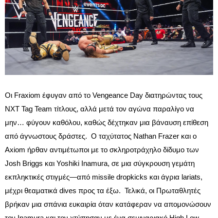
Οι Fraxiom έφυγαν από το Vengeance Day διατηρώντας τους
NXT Tag Team τίτλους, αλλά μετά τον αγώνα παραλίγο να
μην… φύγουν καθόλου, καθώς δέχτηκαν μια βάναυση επίθεση
από άγνωστους δράστες. Ο ταχύτατος Nathan Frazer και ο
Axiom ήρθαν αντιμέτωποι με το σκληροτράχηλο δίδυμο των
Josh Briggs και Yoshiki Inamura, σε μια σύγκρουση γεμάτη
εκπληκτικές στιγμές—από missile dropkicks και άγρια lariats,
μέχρι θεαματικά dives προς τα έξω. Τελικά, οι Πρωταθλητές
βρήκαν μια σπάνια ευκαιρία όταν κατάφεραν να απομονώσουν
τον Inamura και τον χτύπησαν με ένα σεμιναριακό High Low,