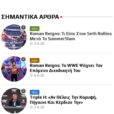
ΣΗΜΑΝΤΙΚΑ ΑΡΘΡΑ
ΝΕΑ
Roman Reigns: Τι Είπε Στον Seth Rollins
Μετά Το SummerSlam
3.8.26
ΝΕΑ
Roman Reigns: Το WWE Ψάχνει Τον
Επόμενο Διεκδικητή Του
6.8.26
ΝΕΑ
Triple H: «Αν Θέλεις Την Κορυφή,
Πήγαινε Και Κέρδισε Την»
2.8.26