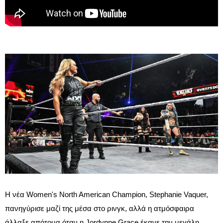
Η νέα Women's North American Champion, Stephanie Vaquer,
πανηγύρισε μαζί της μέσα στο ρινγκ, αλλά η ατμόσφαιρα
άλλαξε απότομα όταν η Jordynne Grace έκανε την μεγάλη