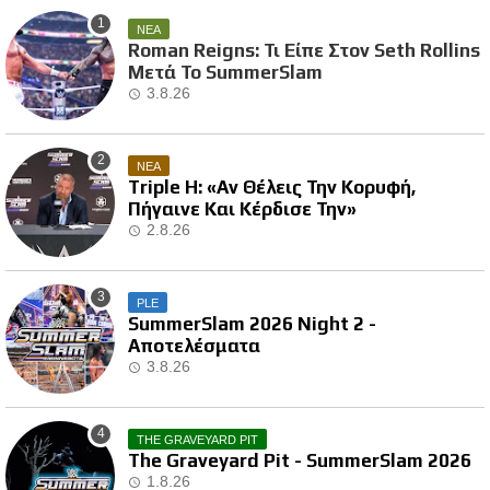
ΝΕΑ
Roman Reigns: Τι Είπε Στον Seth Rollins
Μετά Το SummerSlam
3.8.26
ΝΕΑ
Triple H: «Αν Θέλεις Την Κορυφή,
Πήγαινε Και Κέρδισε Την»
2.8.26
PLE
SummerSlam 2026 Night 2 -
Αποτελέσματα
3.8.26
THE GRAVEYARD PIT
The Graveyard Pit - SummerSlam 2026
1.8.26