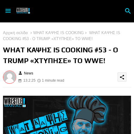
Αρχική σελίδα
WHAT ΚΑΨΗΣ IS COOKING
WHAT ΚΑΨΗΣ IS
COOKING #53 - Ο TRUMP «ΧΤΥΠΗΣΕ» ΤΟ WWE!
WHAT ΚΑΨΗΣ IS COOKING #53 - Ο
TRUMP «ΧΤΥΠΗΣΕ» ΤΟ WWE!
person
News
share
13.2.25
1 minute read