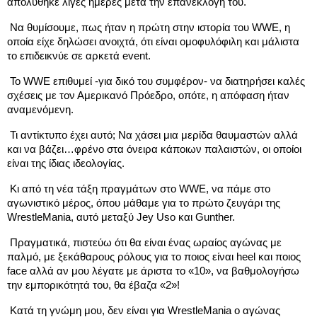
απολύθηκε λίγες ημέρες μετά την επανεκλογή του. 
 Να θυμίσουμε, πως ήταν η πρώτη στην ιστορία του WWE, η 
οποία είχε δηλώσει ανοιχτά, ότι είναι ομοφυλόφιλη και μάλιστα 
το επιδεικνύε σε αρκετά event. 
 Το WWE επιθυμεί -για δικό του συμφέρον- να διατηρήσει καλές 
σχέσεις με τον Αμερικανό Πρόεδρο, οπότε, η απόφαση ήταν 
αναμενόμενη. 
 Τι αντίκτυπο έχει αυτό; Να χάσει μια μερίδα θαυμαστών αλλά 
και να βάζει…φρένο στα όνειρα κάποιων παλαιστών, οι οποίοι 
είναι της ίδιας ιδεολογίας. 
 Κι από τη νέα τάξη πραγμάτων στο WWE, να πάμε στο 
αγωνιστικό μέρος, όπου μάθαμε για το πρώτο ζευγάρι της 
WrestleMania, αυτό μεταξύ Jey Uso και Gunther.
 Πραγματικά, πιστεύω ότι θα είναι ένας ωραίος αγώνας με 
παλμό, με ξεκάθαρους ρόλους για το ποιος είναι heel και ποιος 
face αλλά αν μου λέγατε με άριστα το «10», να βαθμολογήσω 
την εμπορικότητά του, θα έβαζα «2»! 
 Κατά τη γνώμη μου, δεν είναι για WrestleMania ο αγώνας 