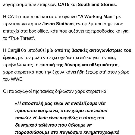
λογαριασμό των εταιρειών
CAT5
και
Southland Stories
.
Η CAT5 ήταν πίσω και από το φετινό
“A Working Man”
με
πρωταγωνιστή τον
Jason Statham
, ένα φιλμ που σημείωσε
επιτυχία στα box office, κάτι που αυξάνει τις προσδοκίες και για
το “True Threat”.
Η Cargill θα υποδυθεί
μία από τις βασικές ανταγωνίστριες του
έργου
, με τον ρόλο να έχει σχεδιαστεί ειδικά για την ίδια,
προβάλλοντας τη
φυσική της δύναμη και αθλητικότητα
,
χαρακτηριστικά που την έχουν κάνει ήδη ξεχωριστή στον χώρο
του WWE.
Οι παραγωγοί της ταινίας δήλωσαν χαρακτηριστικά:
«Η αποστολή μας είναι να αναδείξουμε νέα
πρόσωπα και φωνές στον χώρο των action
ταινιών. Η Jade είναι ακριβώς ο τύπος του
δυναμικού ταλέντου που θέλουμε να
παρουσιάσουμε στο παγκόσμιο κινηματογραφικό