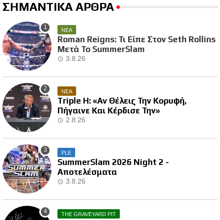
ΣΗΜΑΝΤΙΚΑ ΑΡΘΡΑ
ΝΕΑ
Roman Reigns: Τι Είπε Στον Seth Rollins
Μετά Το SummerSlam
3.8.26
ΝΕΑ
Triple H: «Αν Θέλεις Την Κορυφή,
Πήγαινε Και Κέρδισε Την»
2.8.26
PLE
SummerSlam 2026 Night 2 -
Αποτελέσματα
3.8.26
THE GRAVEYARD PIT