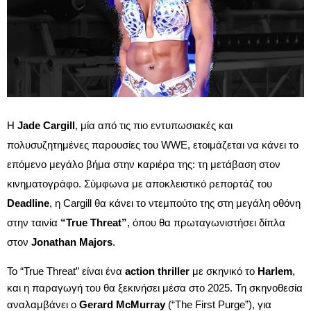
Η
Jade Cargill
, μία από τις πιο εντυπωσιακές και
πολυσυζητημένες παρουσίες του WWE, ετοιμάζεται να κάνει το
επόμενο μεγάλο βήμα στην καριέρα της: τη μετάβαση στον
κινηματογράφο. Σύμφωνα με αποκλειστικό ρεπορτάζ του
Deadline
, η Cargill θα κάνει το ντεμπούτο της στη μεγάλη οθόνη
στην ταινία
“True Threat”
, όπου θα πρωταγωνιστήσει δίπλα
στον
Jonathan Majors
.
Το “True Threat” είναι ένα
action thriller
με σκηνικό το
Harlem
,
και η παραγωγή του θα ξεκινήσει μέσα στο 2025. Τη σκηνοθεσία
αναλαμβάνει ο
Gerard McMurray
(“The First Purge”), για