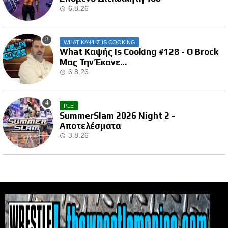
6.8.26
WHAT ΚΑΨΗΣ IS COOKING
What Καψής Is Cooking #128 - Ο Brock
Μας Την Έκανε…
6.8.26
PLE
SummerSlam 2026 Night 2 -
Αποτελέσματα
3.8.26