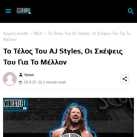
Αρχική σελίδα
ΝΕΑ
Το Τέλος Του AJ Styles, Οι Σκέψεις Του Για Το
Μέλλον
Το Τέλος Του AJ Styles, Οι Σκέψεις
Του Για Το Μέλλον
person
News
share
26.9.25
1 minute read