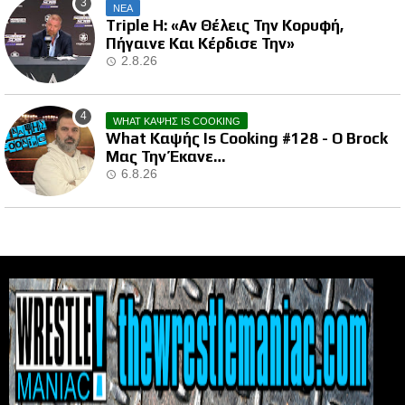
ΝΕΑ
Triple H: «Αν Θέλεις Την Κορυφή,
Πήγαινε Και Κέρδισε Την»
2.8.26
WHAT ΚΑΨΗΣ IS COOKING
What Καψής Is Cooking #128 - Ο Brock
Μας Την Έκανε…
6.8.26