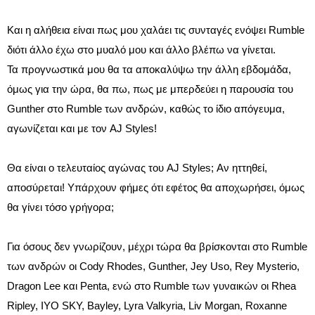
Και η αλήθεια είναι πως μου χαλάει τις συνταγές ενόψει Rumble
διότι άλλο έχω στο μυαλό μου και άλλο βλέπω να γίνεται.
Τα προγνωστικά μου θα τα αποκαλύψω την άλλη εβδομάδα,
όμως για την ώρα, θα πω, πως με μπερδεύει η παρουσία του
Gunther στο Rumble των ανδρών, καθώς το ίδιο απόγευμα,
αγωνίζεται και με τον AJ Styles!
Θα είναι ο τελευταίος αγώνας του AJ Styles; Αν ηττηθεί,
αποσύρεται! Υπάρχουν φήμες ότι εφέτος θα αποχωρήσει, όμως
θα γίνει τόσο γρήγορα;
Για όσους δεν γνωρίζουν, μέχρι τώρα θα βρίσκονται στο Rumble
των ανδρών οι Cody Rhodes, Gunther, Jey Uso, Rey Mysterio,
Dragon Lee και Penta, ενώ στο Rumble των γυναικών οι Rhea
Ripley, IYO SKY, Bayley, Lyra Valkyria, Liv Morgan,
Roxanne