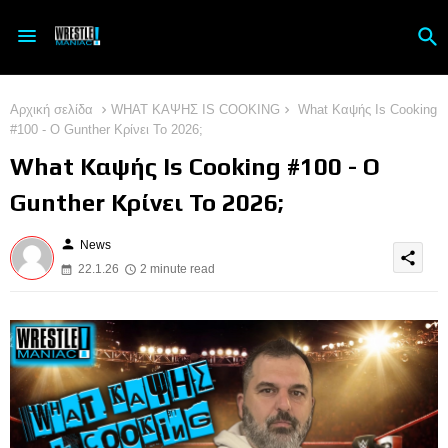
Αρχική σελίδα
WHAT ΚΑΨΗΣ IS COOKING
What Καψής Is Cooking
#100 - O Gunther Κρίνει Το 2026;
What Καψής Is Cooking #100 - O
Gunther Κρίνει Το 2026;
person
News
share
22.1.26
2 minute read