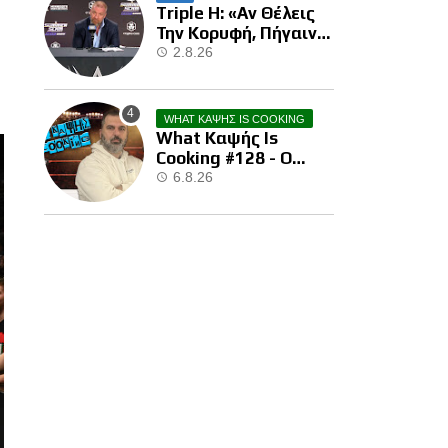
Triple H: «Αν Θέλεις
Την Κορυφή, Πήγαινε
Και Κέρδισε Την»
2.8.26
WHAT ΚΑΨΗΣ IS COOKING
What Καψής Is
Cooking #128 - Ο
Brock Μας Την
6.8.26
Έκανε…