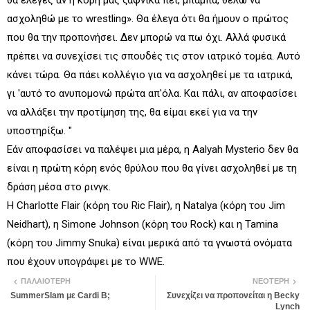
θα έλεγες αν η κόρη μας ξαφνικά πει, μπαμπά, θέλω να
ασχοληθώ με το wrestling». Θα έλεγα ότι θα ήμουν ο πρώτος
που θα την προπονήσει. Δεν μπορώ να πω όχι. Αλλά φυσικά
πρέπει να συνεχίσει τις σπουδές τις στον ιατρικό τομέα. Αυτό
κάνει τώρα. Θα πάει κολλέγιο για να ασχοληθεί με τα ιατρικά,
γι 'αυτό το ανυπομονώ πρώτα απ'όλα. Και πάλι, αν αποφασίσει
να αλλάξει την προτίμηση της, θα είμαι εκεί για να την
υποστηρίξω. "
Εάν αποφασίσει να παλέψει μια μέρα, η Aalyah Mysterio δεν θα
είναι η πρώτη κόρη ενός θρύλου που θα γίνει ασχοληθεί με τη
δράση μέσα στο ρινγκ.
Η Charlotte Flair (κόρη του Ric Flair), η Natalya (κόρη του Jim
Neidhart), η Simone Johnson (κόρη του Rock) και η Tamina
(κόρη του Jimmy Snuka) είναι μερικά από τα γνωστά ονόματα
που έχουν υπογράψει με το WWE.
ΠΑΛΑΙΌΤΕΡΗ
ΝΕΌΤΕΡΗ
SummerSlam με Cardi B;
Συνεχίζει να προπονείται η Becky
Lynch