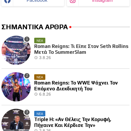
Facebook
Instagram
ΣΗΜΑΝΤΙΚΑ ΑΡΘΡΑ
ΝΕΑ
Roman Reigns: Τι Είπε Στον Seth Rollins
Μετά Το SummerSlam
3.8.26
ΝΕΑ
Roman Reigns: Το WWE Ψάχνει Τον
Επόμενο Διεκδικητή Του
6.8.26
ΝΕΑ
Triple H: «Αν Θέλεις Την Κορυφή,
Πήγαινε Και Κέρδισε Την»
2.8.26