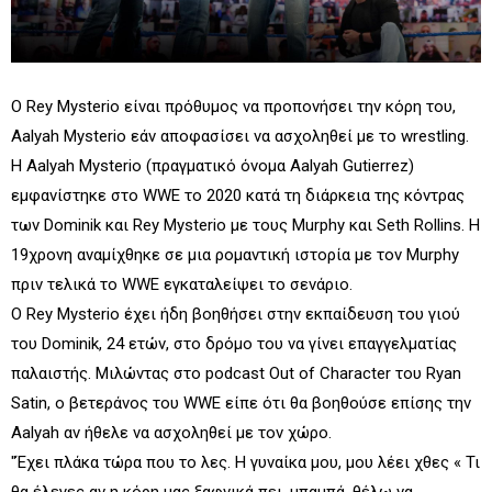
Ο Rey Mysterio είναι πρόθυμος να προπονήσει την κόρη του,
Aalyah Mysterio εάν αποφασίσει να ασχοληθεί με το wrestling.
Η Aalyah Mysterio (πραγματικό όνομα Aalyah Gutierrez)
εμφανίστηκε στο WWE το 2020 κατά τη διάρκεια της κόντρας
των Dominik και Rey Mysterio με τους Murphy και Seth Rollins. Η
19χρονη αναμίχθηκε σε μια ρομαντική ιστορία με τον Murphy
πριν τελικά το WWE εγκαταλείψει το σενάριο.
Ο Rey Mysterio έχει ήδη βοηθήσει στην εκπαίδευση του γιού
του Dominik, 24 ετών, στο δρόμο του να γίνει επαγγελματίας
παλαιστής. Μιλώντας στο podcast Out of Character του Ryan
Satin, ο βετεράνος του WWE είπε ότι θα βοηθούσε επίσης την
Aalyah αν ήθελε να ασχοληθεί με τον χώρο.
"Έχει πλάκα τώρα που το λες. Η γυναίκα μου, μου λέει χθες « Τι