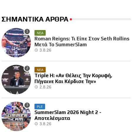
ΣΗΜΑΝΤΙΚΑ ΑΡΘΡΑ
ΝΕΑ
Roman Reigns: Τι Είπε Στον Seth Rollins
Μετά Το SummerSlam
3.8.26
ΝΕΑ
Triple H: «Αν Θέλεις Την Κορυφή,
Πήγαινε Και Κέρδισε Την»
2.8.26
PLE
SummerSlam 2026 Night 2 -
Αποτελέσματα
3.8.26