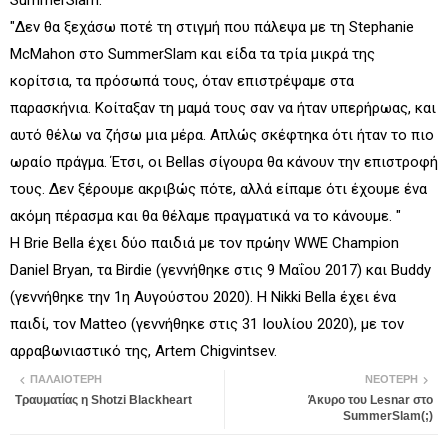
SummerSlam.
"Δεν θα ξεχάσω ποτέ τη στιγμή που πάλεψα με τη Stephanie
McMahon στο SummerSlam και είδα τα τρία μικρά της
κορίτσια, τα πρόσωπά τους, όταν επιστρέψαμε στα
παρασκήνια. Κοίταξαν τη μαμά τους σαν να ήταν υπερήρωας, και
αυτό θέλω να ζήσω μια μέρα. Απλώς σκέφτηκα ότι ήταν το πιο
ωραίο πράγμα. Έτσι, οι Bellas σίγουρα θα κάνουν την επιστροφή
τους. Δεν ξέρουμε ακριβώς πότε, αλλά είπαμε ότι έχουμε ένα
ακόμη πέρασμα και θα θέλαμε πραγματικά να το κάνουμε. "
Η Brie Bella έχει δύο παιδιά με τον πρώην WWE Champion
Daniel Bryan, τα Birdie (γεννήθηκε στις 9 Μαΐου 2017) και Buddy
(γεννήθηκε την 1η Αυγούστου 2020). Η Nikki Bella έχει ένα
παιδί, τον Matteo (γεννήθηκε στις 31 Ιουλίου 2020), με τον
αρραβωνιαστικό της, Artem Chigvintsev.
ΠΑΛΑΙΌΤΕΡΗ
ΝΕΌΤΕΡΗ
Τραυματίας η Shotzi Blackheart
Άκυρο του Lesnar στο
SummerSlam(;)