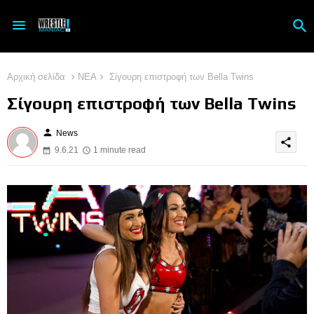
Αρχική σελίδα
ΝΕΑ
Σίγουρη επιστροφή των Bella Twins
Σίγουρη επιστροφή των Bella Twins
person
News
share
9.6.21
1 minute read