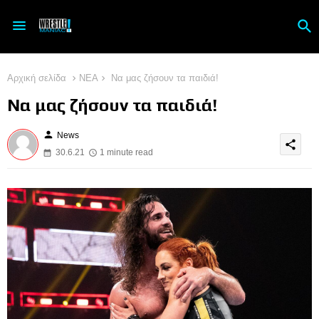
Αρχική σελίδα
ΝΕΑ
Να μας ζήσουν τα παιδιά!
Να μας ζήσουν τα παιδιά!
person
News
share
30.6.21
1 minute read