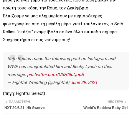
μέρα για έναν γάμο για τους γονείς που υποδέχτηκαν την
πρώτη τους κόρη, την Roux, τον Δεκέμβριο.
Ελπίζουμε να μας πλημμυρίσουν με περισσότερες
φωτογραφίες από τη μεγάλη μέρα, γιατί τουλάχιστον, ο Seth
Rollins "στάζει" αναμφίβολα σε ένα άλλο επίπεδο σήμερα.
Συγχαρητήρια στους νεόνυμφους!
Seth Rollins made the following post on Instagram and
WWE has congratulated him and Becky Lynch on their
marriage.
pic.twitter.com/USH0IcQopB
— Fightful Wrestling (@Fightful)
June 29, 2021
(πηγή: Fightful Select)
ΠΑΛΑΙΌΤΕΡΗ
ΝΕΌΤΕΡΗ
NXT 29/6/21: Hit Swerve
World's Baddest Baby Girl