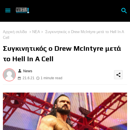
Αρχική σελίδα
ΝΕΑ
Συγκινητικός ο Drew McIntyre μετά το Hell In A
Cell
Συγκινητικός ο Drew McIntyre μετά
το Hell In A Cell
person
News
share
21.6.21
1 minute read