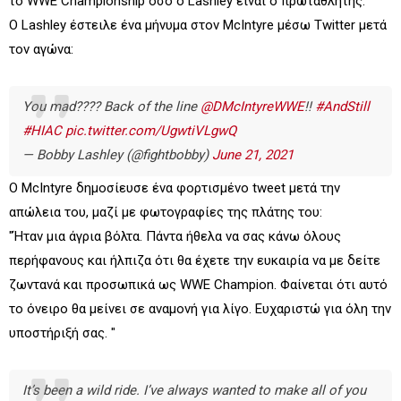
το WWE Championship όσο ο Lashley είναι ο πρωταθλητής.
Ο Lashley έστειλε ένα μήνυμα στον McIntyre μέσω Twitter μετά
τον αγώνα:
You mad???? Back of the line
@DMcIntyreWWE
!!
#AndStill
#HIAC
pic.twitter.com/UgwtiVLgwQ
— Bobby Lashley (@fightbobby)
June 21, 2021
Ο McIntyre δημοσίευσε ένα φορτισμένο tweet μετά την
απώλεια του, μαζί με φωτογραφίες της πλάτης του:
"Ήταν μια άγρια βόλτα. Πάντα ήθελα να σας κάνω όλους
περήφανους και ήλπιζα ότι θα έχετε την ευκαιρία να με δείτε
ζωντανά και προσωπικά ως WWE Champion. Φαίνεται ότι αυτό
το όνειρο θα μείνει σε αναμονή για λίγο. Ευχαριστώ για όλη την
υποστήριξή σας. "
It’s been a wild ride. I’ve always wanted to make all of you