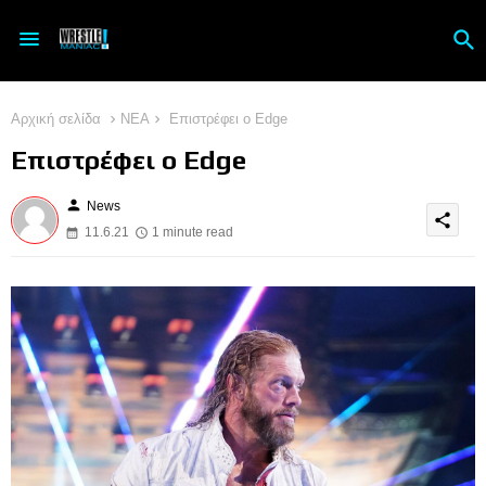
Αρχική σελίδα
ΝΕΑ
Επιστρέφει ο Edge
Επιστρέφει ο Edge
person
News
share
11.6.21
1 minute read