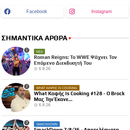
Facebook
Instagram
ΣΗΜΑΝΤΙΚΑ ΑΡΘΡΑ
ΝΕΑ
Roman Reigns: Το WWE Ψάχνει Τον
Επόμενο Διεκδικητή Του
6.8.26
WHAT ΚΑΨΗΣ IS COOKING
What Καψής Is Cooking #128 - Ο Brock
Μας Την Έκανε…
6.8.26
SMACKDOWN
SmackDown 7/8/26 - Αποτελέσματα