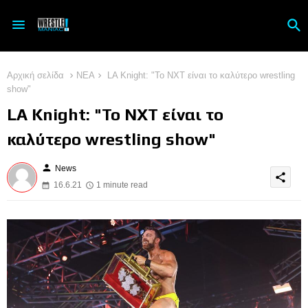
Αρχική σελίδα
ΝΕΑ
LA Knight: "Το NXT είναι το καλύτερο wrestling
show"
LA Knight: "Το NXT είναι το
καλύτερο wrestling show"
person
News
share
16.6.21
1 minute read