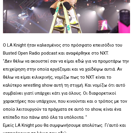
Ο LA Knight ήταν καλεσμένος στο πρόσφατο επεισόδιο του
Busted Open Radio podcast και αναφέρθηκε στο NXT.
"Δεν θέλω να ακουστεί σαν να είμαι εδώ για να προμοτάρω την
επιχείρηση στην οποία εργάζομαι και να χαϊδέψω αυτιά. Αν
θέλω να είμαι ειλικρινής, νομίζω πως το NXT είναι το
καλύτερο wrestling show αυτή τη στιγμή. Και νομίζω ότι αυτό
συμβαίνει γιατί υπάρχει κάτι για όλους. Οι διαφορετικοί
χαρακτήρες που υπάρχουν, που κινούνται και ο τρόπος με τον
οποίο λειτουργούν τα πράγματα σε αυτό το show, είναι ένα
επίπεδο πιο πάνω από όλα τα υπόλοιπα. "
Εμείς LA Knight μου θα συμφωνήσουμε απολύτως. Γι'αυτό και