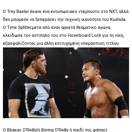
Ο Trey Baxter έκανε ένα εντυπωσιακό ντεμπούτο στο NXT, αλλά
δεν μπόρεσε να ξεπεράσει την τεχνική ικανότητα του Kushida
Ο Time Splitter,μετά από έναν αρκετά θεαματικό αγώνα,
κλείδωσε τον αντίπαλο του στο Hoverboard Lock για τη νίκη,
εξασφαλίζοντας μια άλλη επιτυχημένη υπεράσπιση τίτλου.
Ο Βλάκας O'Reilly(ή Boring O'Reilly ή παιδί της φάπας)