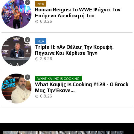
ΝΕΑ
Roman Reigns: Το WWE Ψάχνει Τον
Επόμενο Διεκδικητή Του
6.8.26
ΝΕΑ
Triple H: «Αν Θέλεις Την Κορυφή,
Πήγαινε Και Κέρδισε Την»
2.8.26
WHAT ΚΑΨΗΣ IS COOKING
What Καψής Is Cooking #128 - Ο Brock
Μας Την Έκανε…
6.8.26