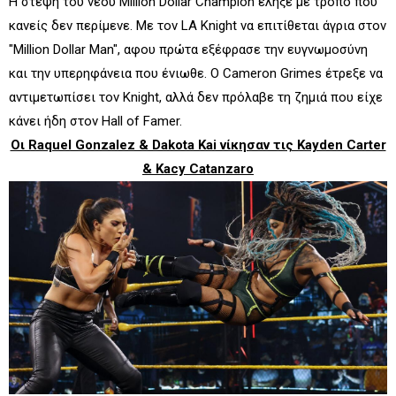
Η στέψη του νέου Million Dollar Champion έληξε με τρόπο που
κανείς δεν περίμενε. Με τον LA Knight να επιτίθεται άγρια στον
"Million Dollar Man", αφου πρώτα εξέφρασε την ευγνωμοσύνη
και την υπερηφάνεια που ένιωθε. Ο Cameron Grimes έτρεξε να
αντιμετωπίσει τον Knight, αλλά δεν πρόλαβε τη ζημιά που είχε
κάνει ήδη στον Hall of Famer.
Οι Raquel Gonzalez & Dakota Kai νίκησαν τις Kayden Carter
& Kacy Catanzaro