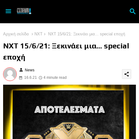
Αρχική σελίδα
NXT
NXT 15/6/21: Ξεκινάει μια... special εποχή
NXT 15/6/21: Ξεκινάει μια... special
εποχή
person
News
share
16.6.21
4 minute read