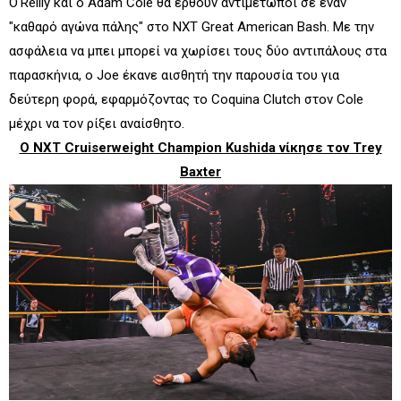
O'Reilly και ο Adam Cole θα έρθουν αντιμέτωποι σε έναν
"καθαρό αγώνα πάλης" στο NXT Great American Bash. Με την
ασφάλεια να μπει μπορεί να χωρίσει τους δύο αντιπάλους στα
παρασκήνια, ο Joe έκανε αισθητή την παρουσία του για
δεύτερη φορά, εφαρμόζοντας το Coquina Clutch στον Cole
μέχρι να τον ρίξει αναίσθητο.
Ο NXT Cruiserweight Champion Kushida νίκησε τον Trey
Baxter