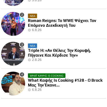
3.8.26
ΝΕΑ
Roman Reigns: Το WWE Ψάχνει Τον
Επόμενο Διεκδικητή Του
6.8.26
ΝΕΑ
Triple H: «Αν Θέλεις Την Κορυφή,
Πήγαινε Και Κέρδισε Την»
2.8.26
WHAT ΚΑΨΗΣ IS COOKING
What Καψής Is Cooking #128 - Ο Brock
Μας Την Έκανε…
6.8.26