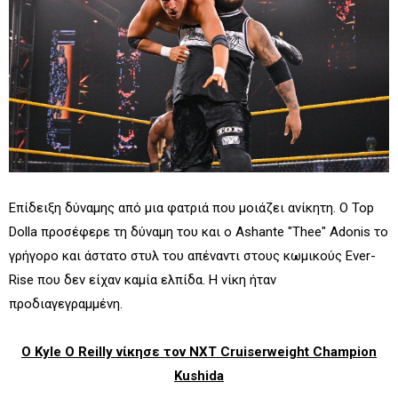
Επίδειξη δύναμης από μια φατριά που μοιάζει ανίκητη. Ο Top
Dolla προσέφερε τη δύναμη του και ο Ashante "Thee" Adonis το
γρήγορο και άστατο στυλ του απέναντι στους κωμικούς Ever-
Rise που δεν είχαν καμία ελπίδα. Η νίκη ήταν
προδιαγεγραμμένη.
Ο Kyle O Reilly νίκησε τον NXT Cruiserweight Champion
Kushida