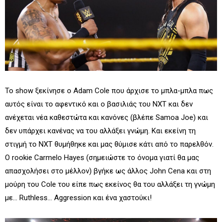
Το show ξεκίνησε ο Adam Cole που άρχισε το μπλα-μπλα πως
αυτός είναι το αφεντικό και ο βασιλιάς του NXT και δεν
ανέχεται νέα καθεστώτα και κανόνες (βλέπε Samoa Joe) και
δεν υπάρχει κανένας να του αλλάξει γνώμη. Και εκείνη τη
στιγμή το NXT θυμήθηκε και μας θύμισε κάτι από το παρελθόν.
Ο rookie Carmelo Hayes (σημειώστε το όνομα γιατί θα μας
απασχολήσει στο μέλλον) βγήκε ως άλλος John Cena και στη
μούρη του Cole του είπε πως εκείνος θα του αλλάξει τη γνώμη
με... Ruthless... Aggression και ένα χαστούκι!