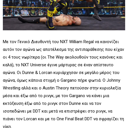
Με τον Γενικό Διευθυντή του NXT William Regal να κανονίζει
αυτόν τον αγώνα ως αποτέλεσμα της αντιπαράθεσης που είχαν
οι 4 τους νωρίτερα (οι The Way ακολουθούν τους κανόνες και
καλά), το NXT Universe έγινε μάρτυρας σε έναν απίστευτο
αγώνα. Οι Dunne & Lorcan κυριάρχησαν σε μεγάλο μέρος του
αγώνα, όμως κάποια στιγμή ο Gargano πήρε φωτιά. Ο Johnny
Wrestling αλλά και ο Austin Theory πετούσαν στην κυριολεξία
μέσα και έξω από το ρινγκ, με τον Gargano να κάνει μια
εκτόξευση έξω από το ρινγκ στον Dunne και να τον
ισοπεδώνει με DDT και μετά να επιστρέφει στο ρινγκ, να
πιάνει τον Lorcan και με το One Final Beat DDT να σφραγίζει τη
νίκη.