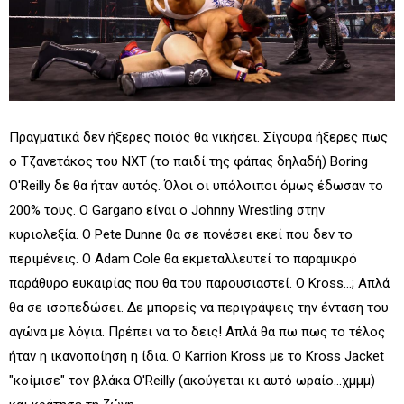
Πραγματικά δεν ήξερες ποιός θα νικήσει. Σίγουρα ήξερες πως
ο Τζανετάκος του NXT (το παιδί της φάπας δηλαδή) Boring
O'Reilly δε θα ήταν αυτός. Όλοι οι υπόλοιποι όμως έδωσαν το
200% τους. Ο Gargano είναι ο Johnny Wrestling στην
κυριολεξία. Ο Pete Dunne θα σε πονέσει εκεί που δεν το
περιμένεις. Ο Adam Cole θα εκμεταλλευτεί το παραμικρό
παράθυρο ευκαιρίας που θα του παρουσιαστεί. Ο Kross...; Απλά
θα σε ισοπεδώσει. Δε μπορείς να περιγράψεις την ένταση του
αγώνα με λόγια. Πρέπει να το δεις! Απλά θα πω πως το τέλος
ήταν η ικανοποίηση η ίδια. Ο Karrion Kross με το Kross Jacket
"κοίμισε" τον βλάκα O'Reilly (ακούγεται κι αυτό ωραίο...χμμμ)