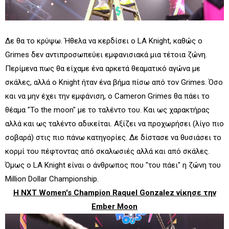
Δε θα το κρύψω. Ήθελα να κερδίσει ο LA Knight, καθώς ο
Grimes δεν αντιπροσωπεύει εμφανισιακά μια τέτοια ζώνη.
Περίμενα πως θα είχαμε ένα αρκετά θεαματικό αγώνα με
σκάλες, αλλά ο Knight ήταν ένα βήμα πίσω από τον Grimes. Όσο
και να μην έχει την εμφάνιση, ο Cameron Grimes θα πάει το
θέαμα "To the moon" με το ταλέντο του. Και ως χαρακτήρας
αλλά και ως ταλέντο αδικείται. Αξίζει να προχωρήσει (λίγο πιο
σοβαρά) στις πιο πάνω κατηγορίες. Δε δίστασε να θυσιάσει το
κορμί του πέφτοντας από σκαλωσιές αλλά και από σκάλες.
Όμως ο LA Knight είναι ο άνθρωπος που "του πάει" η ζώνη του
Million Dollar Championship.
Η NXT Women's Champion Raquel Gonzalez νίκησε την
Ember Moon