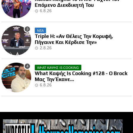
Επόμενο Διεκδικητή Του
6.8.26
ΝΕΑ
Triple H: «Αν Θέλεις Την Κορυφή,
Πήγαινε Και Κέρδισε Την»
2.8.26
WHAT ΚΑΨΗΣ IS COOKING
What Καψής Is Cooking #128 - Ο Brock
Μας Την Έκανε…
6.8.26