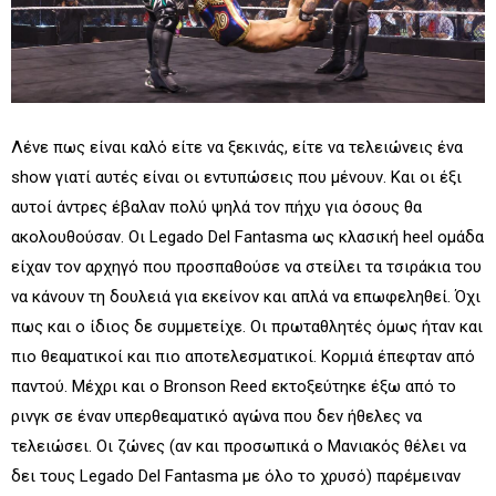
Λένε πως είναι καλό είτε να ξεκινάς, είτε να τελειώνεις ένα
show γιατί αυτές είναι οι εντυπώσεις που μένουν. Και οι έξι
αυτοί άντρες έβαλαν πολύ ψηλά τον πήχυ για όσους θα
ακολουθούσαν. Οι Legado Del Fantasma ως κλασική heel ομάδα
είχαν τον αρχηγό που προσπαθούσε να στείλει τα τσιράκια του
να κάνουν τη δουλειά για εκείνον και απλά να επωφεληθεί. Όχι
πως και ο ίδιος δε συμμετείχε. Οι πρωταθλητές όμως ήταν και
πιο θεαματικοί και πιο αποτελεσματικοί. Κορμιά έπεφταν από
παντού. Μέχρι και ο Bronson Reed εκτοξεύτηκε έξω από το
ρινγκ σε έναν υπερθεαματικό αγώνα που δεν ήθελες να
τελειώσει. Οι ζώνες (αν και προσωπικά ο Μανιακός θέλει να
δει τους Legado Del Fantasma με όλο το χρυσό) παρέμειναν