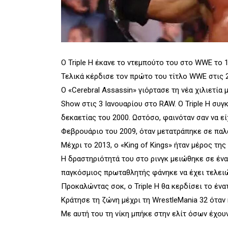
Ο Triple H έκανε το ντεμπούτο του στο WWE το 1
Τελικά κέρδισε τον πρώτο του τίτλο WWE στις 
Ο «Cerebral Assassin» γιόρτασε τη νέα χιλιετία 
Show στις 3 Ιανουαρίου στο RAW. Ο Triple H συ
δεκαετίας του 2000. Ωστόσο, φαινόταν σαν να ε
Φεβρουάριο του 2009, όταν μετατράπηκε σε παλ
Μέχρι το 2013, ο «King of Kings» ήταν μέρος τ
Η δραστηριότητά του στο ρινγκ μειώθηκε σε ένα
παγκόσμιος πρωταθλητής φάνηκε να έχει τελειώ
Προκαλώντας σοκ, ο Triple H θα κερδίσει το έν
Κράτησε τη ζώνη μέχρι τη WrestleMania 32 όταν 
Με αυτή του τη νίκη μπήκε στην ελίτ όσων έχου