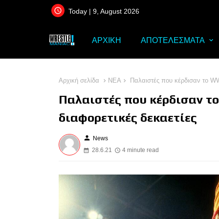
Today | 9, August 2026
ΑΡΧΙΚΗ
ΑΠΟΤΕΛΕΣΜΑΤΑ
Αρχική σελίδα
ΝΕΑ
Παλαιστές που κέρδισαν το WW
Παλαιστές που κέρδισαν τ
διαφορετικές δεκαετίες
person
News
28.6.21
4 minute read