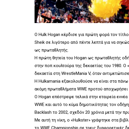
Ο Hulk Hogan κέρδισε για πρώτη φορά τον τίτλο
Sheik σε λιγότερο από πέντε λεπτά για να σηκώσ
ως πρωταθλητής.
Η πρώτη θητεία του Hogan ως πρωταθλητής οδή
στην ποπ κουλτούρα της δεκαετίας του 1980. Ο 
δεκαετία στη WrestleMania V, όταν αντιμετώπισ
Η Hulkamania εξακολουθούσε να είναι στα πάνω 
ακόμη πρωταθλήματα WWE προτού αποχωρήσει απ
Ο Hogan επέστρεψε τελικά στην εταιρεία εννέα 
WWE και αυτό το κύμα δημοτικότητας τον οδήγη
Backlash το 2002, σχεδόν 20 χρόνια μετά την πρ
Με αυτή τη νίκη, ο «Hulkster» γράφτηκε στα βιβ
το WWE Championship σε τρεις διαφορετικές δε