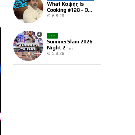
What Καψής Is
Cooking #128 - Ο
Brock Μας Την
6.8.26
Έκανε…
PLE
SummerSlam 2026
Night 2 -
Αποτελέσματα
3.8.26