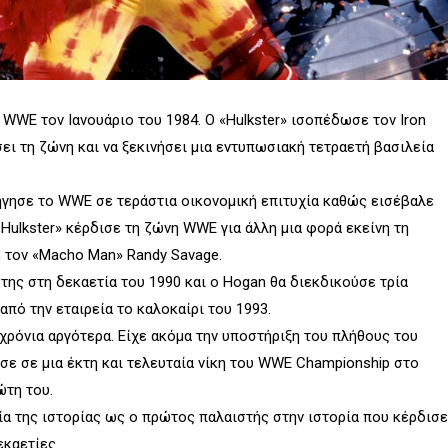
 WWE τον Ιανουάριο του 1984. Ο «Hulkster» ισοπέδωσε τον Iron
ει τη ζώνη και να ξεκινήσει μια εντυπωσιακή τετραετή βασιλεία
γησε το WWE σε τεράστια οικονομική επιτυχία καθώς εισέβαλε
«Hulkster» κέρδισε τη ζώνη WWE για άλλη μια φορά εκείνη τη
ε τον «Macho Man» Randy Savage.
της στη δεκαετία του 1990 και ο Hogan θα διεκδικούσε τρία
ό την εταιρεία το καλοκαίρι του 1993.
χρόνια αργότερα. Είχε ακόμα την υποστήριξη του πλήθους του
σε σε μια έκτη και τελευταία νίκη του WWE Championship στο
ώτη του.
λία της ιστορίας ως ο πρώτος παλαιστής στην ιστορία που κέρδισε
καετίες.