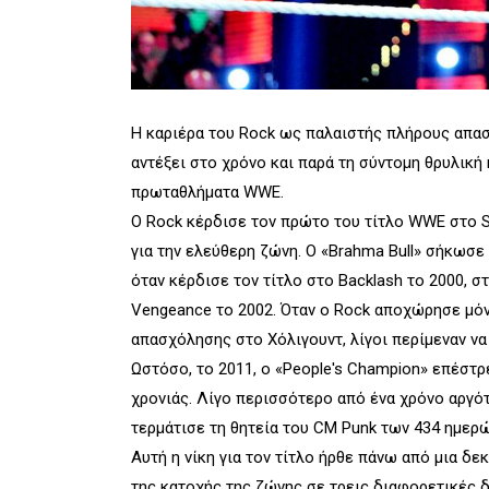
Η καριέρα του Rock ως παλαιστής πλήρους απασχ
αντέξει στο χρόνο και παρά τη σύντομη θρυλική
πρωταθλήματα WWE.
Ο Rock κέρδισε τον πρώτο του τίτλο WWE στο Su
για την ελεύθερη ζώνη. Ο «Brahma Bull» σήκωσ
όταν κέρδισε τον τίτλο στο Backlash το 2000, στ
Vengeance το 2002. Όταν ο Rock αποχώρησε μόν
απασχόλησης στο Χόλιγουντ, λίγοι περίμεναν να
Ωστόσο, το 2011, ο «People's Champion» επέστρ
χρονιάς. Λίγο περισσότερο από ένα χρόνο αργό
τερμάτισε τη θητεία του CM Punk των 434 ημερ
Αυτή η νίκη για τον τίτλο ήρθε πάνω από μια δε
της κατοχής της ζώνης σε τρεις διαφορετικές δ