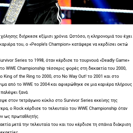
όλησης διήρκεσε εξίμισι χρόνια. Ωστόσο, η κληρονομιά του έχει
 καριέρα του, ο «People’s Champion» κατάφερε να κερδίσει οκτώ
rvivor Series το 1998, όταν κέρδισε το τουρνουά «Deadly Game»
ε το WWE Championship τέσσερις φορές στη δεκαετία του 2000,
ο King of the Ring το 2000, στο No Way Out! το 2001 και στο
ιμα από το WWE το 2004 και αφιερώθηκε σε μια καριέρα πλήρους
 παλέψει ξανά.
εψε στον τετράγωνο κύκλο στο Survivor Series εκείνης της
τερα, ο Rock κέρδισε το τελευταίο του WWE Championship όταν
ών ως πρωταθλητής.
καετία μετά την τελευταία του και του κέρδισε τη σπάνια διάκριση
εκαετίες.