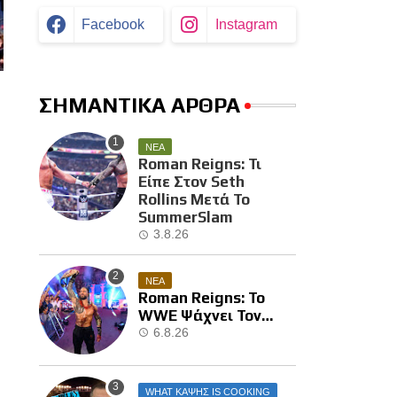
Facebook
Instagram
ΣΗΜΑΝΤΙΚΑ ΑΡΘΡΑ
ΝΕΑ
Roman Reigns: Τι
Είπε Στον Seth
Rollins Μετά Το
SummerSlam
3.8.26
ΝΕΑ
Roman Reigns: Το
WWE Ψάχνει Τον
Επόμενο Διεκδικητή
6.8.26
Του
WHAT ΚΑΨΗΣ IS COOKING