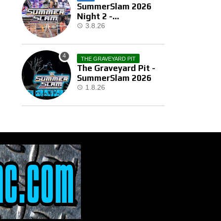
SummerSlam 2026
Night 2 -
Αποτελέσματα
3.8.26
THE GRAVEYARD PIT
The Graveyard Pit -
SummerSlam 2026
1.8.26