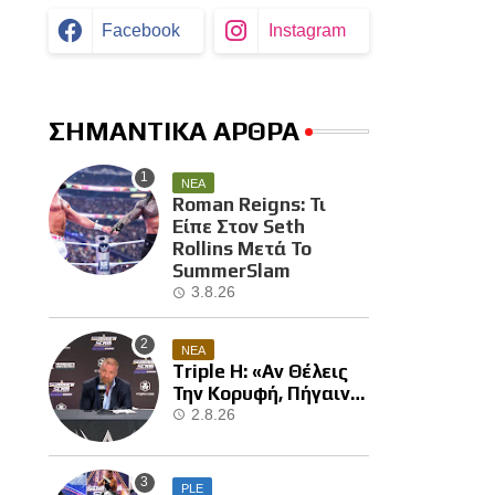
Facebook
Instagram
ΣΗΜΑΝΤΙΚΑ ΑΡΘΡΑ
ΝΕΑ
Roman Reigns: Τι
Είπε Στον Seth
Rollins Μετά Το
SummerSlam
3.8.26
ΝΕΑ
Triple H: «Αν Θέλεις
Την Κορυφή, Πήγαινε
Και Κέρδισε Την»
2.8.26
PLE