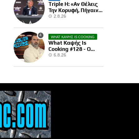
Triple H: «Αν Θέλεις
Την Κορυφή, Πήγαινε
Και Κέρδισε Την»
2.8.26
WHAT ΚΑΨΗΣ IS COOKING
What Καψής Is
Cooking #128 - Ο
Brock Μας Την
6.8.26
Έκανε…