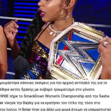
μοιράστηκε κάποιες σκέψεις για την αρχική αντίπαλό της για το
 τέθηκε εκτός δράσης με σοβαρό τραυματισμό στο γόνατο.
του WWE πήρε το SmackDown Women's Championship από την Sasha
ir νίκησε την Bayley για να κρατήσει τον τίτλο της τόσο στο
 τον Ιούνιο. Η Belair ήταν για άλλη μια φορά έτοιμη να υπερασπιστε