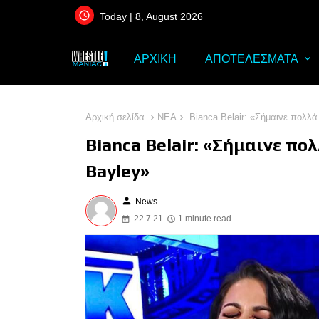
Today | 8, August 2026
ΑΡΧΙΚΗ
ΑΠΟΤΕΛΕΣΜΑΤΑ
Αρχική σελίδα
ΝΕΑ
Bianca Belair: «Σήμαινε πολλά 
Bianca Belair: «Σήμαινε πο
Bayley»
person
News
22.7.21
1 minute read