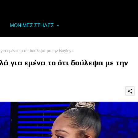
ΜΟΝΙΜΕΣ ΣΤΗΛΕΣ
για εμένα το ότι δούλεψα με την Bayley»
λλά για εμένα το ότι δούλεψα με την
share