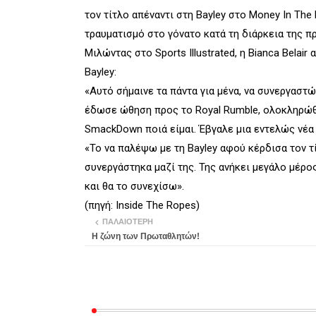
τον τίτλο απέναντι στη Bayley στο Money In The
τραυματισμό στο γόνατο κατά τη διάρκεια της π
Μιλώντας στο Sports Illustrated, η Bianca Bela
Bayley:
«Αυτό σήμαινε τα πάντα για μένα, να συνεργαστώ
έδωσε ώθηση προς το Royal Rumble, ολοκληρώθη
SmackDown ποιά είμαι. Έβγαλε μια εντελώς νέα πλ
«Το να παλέψω με τη Bayley αφού κέρδισα τον τ
συνεργάστηκα μαζί της. Της ανήκει μεγάλο μέρο
και θα το συνεχίσω».
(πηγή: Inside The Ropes)
ΠΑΛΑΙΌΤΕΡΗ
Η ζώνη των Πρωταθλητών!