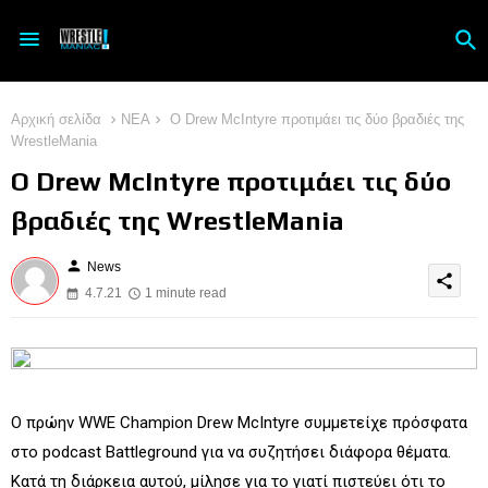
Αρχική σελίδα
ΝΕΑ
Ο Drew McIntyre προτιμάει τις δύο βραδιές της
WrestleMania
Ο Drew McIntyre προτιμάει τις δύο
βραδιές της WrestleMania
person
News
share
4.7.21
1 minute read
Ο πρώην WWE Champion Drew McIntyre συμμετείχε πρόσφατα
στο podcast Battleground για να συζητήσει διάφορα θέματα.
Κατά τη διάρκεια αυτού, μίλησε για το γιατί πιστεύει ότι το