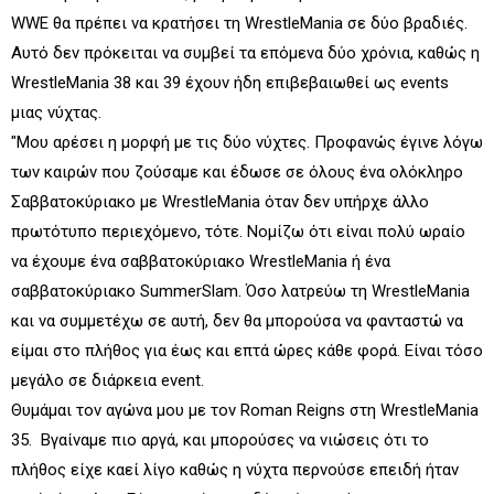
WWE θα πρέπει να κρατήσει τη WrestleMania σε δύο βραδιές.
Αυτό δεν πρόκειται να συμβεί τα επόμενα δύο χρόνια, καθώς η
WrestleMania 38 και 39 έχουν ήδη επιβεβαιωθεί ως events
μιας νύχτας.
"Μου αρέσει η μορφή με τις δύο νύχτες. Προφανώς έγινε λόγω
των καιρών που ζούσαμε και έδωσε σε όλους ένα ολόκληρο
Σαββατοκύριακο με WrestleMania όταν δεν υπήρχε άλλο
πρωτότυπο περιεχόμενο, τότε. Νομίζω ότι είναι πολύ ωραίο
να έχουμε ένα σαββατοκύριακο WrestleMania ή ένα
σαββατοκύριακο SummerSlam. Όσο λατρεύω τη WrestleMania
και να συμμετέχω σε αυτή, δεν θα μπορούσα να φανταστώ να
είμαι στο πλήθος για έως και επτά ώρες κάθε φορά. Είναι τόσο
μεγάλο σε διάρκεια event.
Θυμάμαι τον αγώνα μου με τον Roman Reigns στη WrestleMania
35. Βγαίναμε πιο αργά, και μπορούσες να νιώσεις ότι το
πλήθος είχε καεί λίγο καθώς η νύχτα περνούσε επειδή ήταν