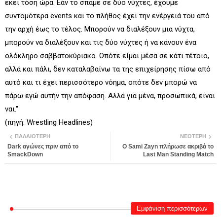
εκεί τόση ώρα. Εάν το σπάμε σε δύο νύχτες, έχουμε
συντομότερα events και το πλήθος έχει την ενέργειά του από
την αρχή έως το τέλος. Μπορούν να διαλέξουν μια νύχτα,
μπορούν να διαλέξουν και τις δύο νύχτες ή να κάνουν ένα
ολόκληρο σαββατοκύριακο. Οπότε είμαι μέσα σε κάτι τέτοιο,
αλλά και πάλι, δεν καταλαβαίνω τα της επιχείρησης πίσω από
αυτό και τι έχει περισσότερο νόημα, οπότε δεν μπορώ να
πάρω εγώ αυτήν την απόφαση. Αλλά για μένα, προσωπικά, είναι
ναι."
(πηγή: Wrestling Headlines)
ΠΑΛΑΙΌΤΕΡΗ
ΝΕΌΤΕΡΗ
Dark αγώνες πριν από το
Ο Sami Zayn πλήρωσε ακριβά το
SmackDown
Last Man Standing Match
Εμφάνιση περισσότερων