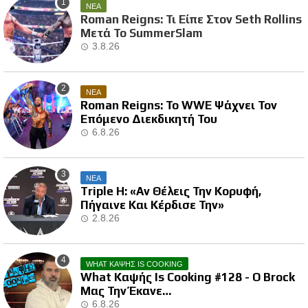
ΝΕΑ
Roman Reigns: Τι Είπε Στον Seth Rollins
Μετά Το SummerSlam
3.8.26
ΝΕΑ
Roman Reigns: Το WWE Ψάχνει Τον
Επόμενο Διεκδικητή Του
6.8.26
ΝΕΑ
Triple H: «Αν Θέλεις Την Κορυφή,
Πήγαινε Και Κέρδισε Την»
2.8.26
WHAT ΚΑΨΗΣ IS COOKING
What Καψής Is Cooking #128 - Ο Brock
Μας Την Έκανε…
6.8.26