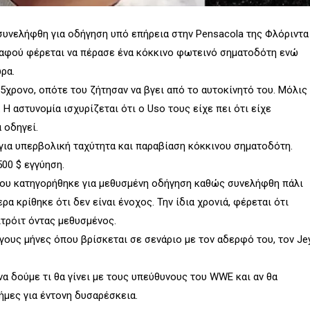
 συνελήφθη για οδήγηση υπό επήρεια στην Pensacola της Φλόριντα
α αφού φέρεται να πέρασε ένα κόκκινο φωτεινό σηματοδότη ενώ
ρα.
5χρονο, οπότε του ζήτησαν να βγει από το αυτοκίνητό του. Μόλις
 Η αστυνομία ισχυρίζεται ότι ο Uso τους είχε πει ότι είχε
 οδηγεί.
για υπερβολική ταχύτητα και παραβίαση κόκκινου σηματοδότη.
00 $ εγγύηση.
 που κατηγορήθηκε για μεθυσμένη οδήγηση καθώς συνελήφθη πάλι
ρα κρίθηκε ότι δεν είναι ένοχος. Την ίδια χρονιά, φέρεται ότι
τρόιτ όντας μεθυσμένος.
ους μήνες όπου βρίσκεται σε σενάριο με τον αδερφό του, τον Je
να δούμε τι θα γίνει με τους υπεύθυνους του WWE και αν θα
ήμες για έντονη δυσαρέσκεια.