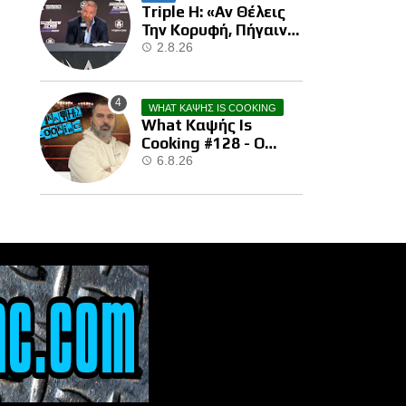
Triple H: «Αν Θέλεις
Την Κορυφή, Πήγαινε
Και Κέρδισε Την»
2.8.26
WHAT ΚΑΨΗΣ IS COOKING
What Καψής Is
Cooking #128 - Ο
Brock Μας Την
6.8.26
Έκανε…