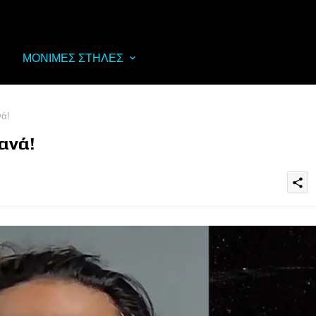
ΜΟΝΙΜΕΣ ΣΤΗΛΕΣ
νά!
ανά!
share