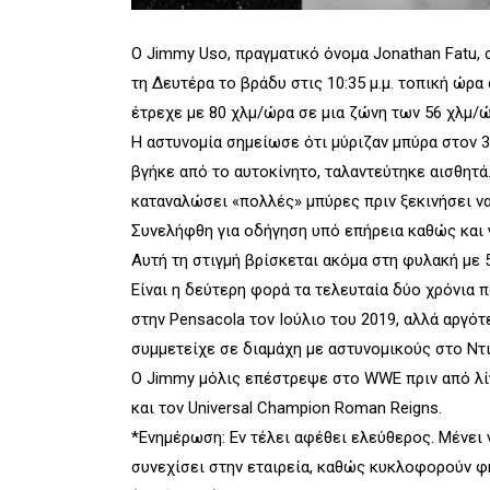
Ο Jimmy Uso, πραγματικό όνομα Jonathan Fatu,
τη Δευτέρα το βράδυ στις 10:35 μ.μ. τοπική ώρ
έτρεχε με 80 χλμ/ώρα σε μια ζώνη των 56 χλμ/ώ
Η αστυνομία σημείωσε ότι μύριζαν μπύρα στον 3
βγήκε από το αυτοκίνητο, ταλαντεύτηκε αισθητά.
καταναλώσει «πολλές» μπύρες πριν ξεκινήσει να
Συνελήφθη για οδήγηση υπό επήρεια καθώς και 
Αυτή τη στιγμή βρίσκεται ακόμα στη φυλακή με 5
Είναι η δεύτερη φορά τα τελευταία δύο χρόνια
στην Pensacola τον Ιούλιο του 2019, αλλά αργότε
συμμετείχε σε διαμάχη με αστυνομικούς στο Ντι
Ο Jimmy μόλις επέστρεψε στο WWE πριν από λίγ
και τον Universal Champion Roman Reigns.
*Ενημέρωση: Εν τέλει αφέθει ελεύθερος. Μένει 
συνεχίσει στην εταιρεία, καθώς κυκλοφορούν φ