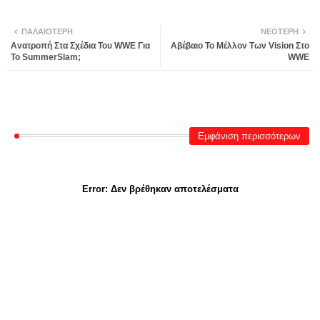
ΠΑΛΑΙΌΤΕΡΗ
ΝΕΌΤΕΡΗ
Ανατροπή Στα Σχέδια Του WWE Για
Αβέβαιο Το Μέλλον Των Vision Στο
Το SummerSlam;
WWE
Εμφάνιση περισσότερων
Error:
Δεν βρέθηκαν αποτελέσματα