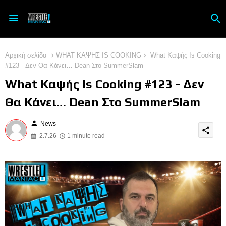
Αρχική σελίδα
WHAT ΚΑΨΗΣ IS COOKING
What Καψής Is Cooking
#123 - Δεν Θα Κάνει… Dean Στο SummerSlam
What Καψής Is Cooking #123 - Δεν
Θα Κάνει… Dean Στο SummerSlam
person
News
share
2.7.26
1 minute read