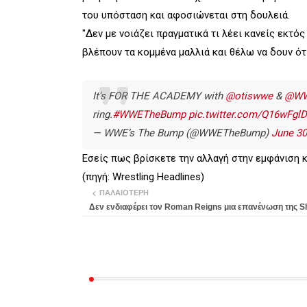
του υπόσταση και αφοσιώνεται στη δουλειά.
"Δεν με νοιάζει πραγματικά τι λέει κανείς εκτός
βλέπουν τα κομμένα μαλλιά και θέλω να δουν ότι
It's FOR THE ACADEMY with
@otiswwe
&
@WW
ring.
#WWETheBump
pic.twitter.com/Q16wFglD
— WWE’s The Bump (@WWETheBump)
June 30
Εσείς πως βρίσκετε την αλλαγή στην εμφάνιση κ
(πηγή: Wrestling Headlines)
ΠΑΛΑΙΌΤΕΡΗ
Δεν ενδιαφέρει τον Roman Reigns μια επανένωση της Sh