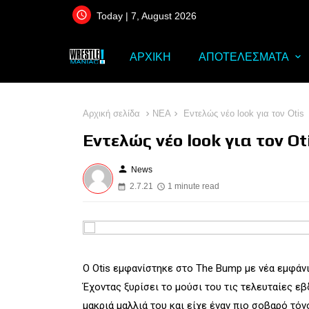
Today | 7, August 2026
ΑΡΧΙΚΗ
ΑΠΟΤΕΛΕΣΜΑΤΑ
Αρχική σελίδα
ΝΕΑ
Εντελώς νέο look για τον Otis
Εντελώς νέο look για τον Ot
person
News
2.7.21
1 minute read
Ο Otis εμφανίστηκε στο The Bump με νέα εμφάν
Έχοντας ξυρίσει το μούσι του τις τελευταίες ε
μακριά μαλλιά του και είχε έναν πιο σοβαρό τόν