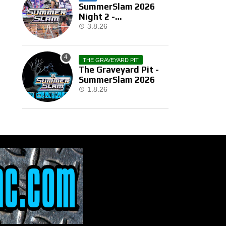
SummerSlam 2026
Night 2 -
Αποτελέσματα
3.8.26
THE GRAVEYARD PIT
The Graveyard Pit -
SummerSlam 2026
1.8.26