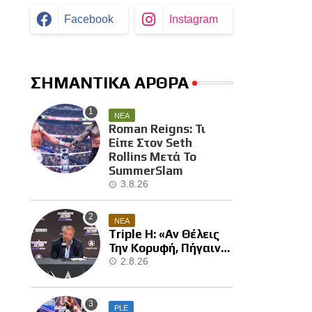
Facebook
Instagram
ΣΗΜΑΝΤΙΚΑ ΑΡΘΡΑ
ΝΕΑ
Roman Reigns: Τι
Είπε Στον Seth
Rollins Μετά Το
SummerSlam
3.8.26
ΝΕΑ
Triple H: «Αν Θέλεις
Την Κορυφή, Πήγαινε
Και Κέρδισε Την»
2.8.26
PLE