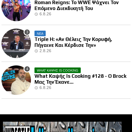
Roman Reigns: Το WWE Ψάχνει Τον
Επόμενο Διεκδικητή Του
6.8.26
ΝΕΑ
Triple H: «Αν Θέλεις Την Κορυφή,
Πήγαινε Και Κέρδισε Την»
2.8.26
WHAT ΚΑΨΗΣ IS COOKING
What Καψής Is Cooking #128 - Ο Brock
Μας Την Έκανε…
6.8.26