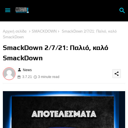
Αρχική σελίδα
SMACKDOWN
SmackDown 2/7/21: Παλιό, καλό
SmackDown
SmackDown 2/7/21: Παλιό, καλό
SmackDown
person
News
share
3.7.21
3 minute read