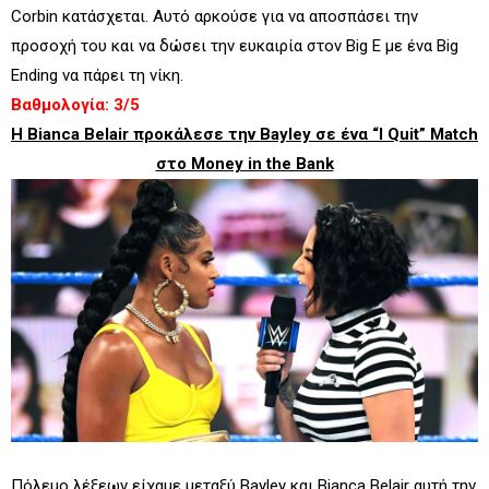
Corbin κατάσχεται. Αυτό αρκούσε για να αποσπάσει την
προσοχή του και να δώσει την ευκαιρία στον Big E με ένα Big
Ending να πάρει τη νίκη.
Βαθμολογία: 3/5
Η Bianca Belair προκάλεσε την Bayley σε ένα “I Quit” Match
στο Money in the Bank
Πόλεμο λέξεων είχαμε μεταξύ Bayley και Bianca Belair αυτή την