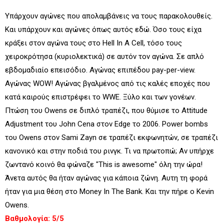
Υπάρχουν αγώνες που απολαμβάνεις να τους παρακολουθείς.
Και υπάρχουν και αγώνες όπως αυτός εδώ. Όσο τους είχα
κράξει στον αγώνα τους στο Hell In A Cell, τόσο τους
χειροκρότησα (κυριολεκτικά) σε αυτόν τον αγώνα. Σε απλό
εβδομαδιαίο επεισόδιο. Αγώνας επιπέδου pay-per-view.
Αγώνας WOW! Αγώνας βγαλμένος από τις καλές εποχές που
κατά καιρούς επιστρέφει το WWE. Ξύλο και των γονέων.
Πτώση του Owens σε διπλό τραπέζι, που θύμισε το Attitude
Adjustment του John Cena στον Edge το 2006. Power bombs
του Owens στον Sami Zayn σε τραπέζι εκφωνητών, σε τραπέζι
κανονικό και στην ποδιά του ρινγκ. Τι να πρωτοπώ; Αν υπήρχε
ζωντανό κοινό θα φώναζε "This is awesome" όλη την ώρα!
Άνετα αυτός θα ήταν αγώνας για κάποια ζώνη. Αυτη τη φορά
ήταν για μια θέση στο Money In The Bank. Και την πήρε ο Kevin
Owens.
Βαθμολογία: 5/5