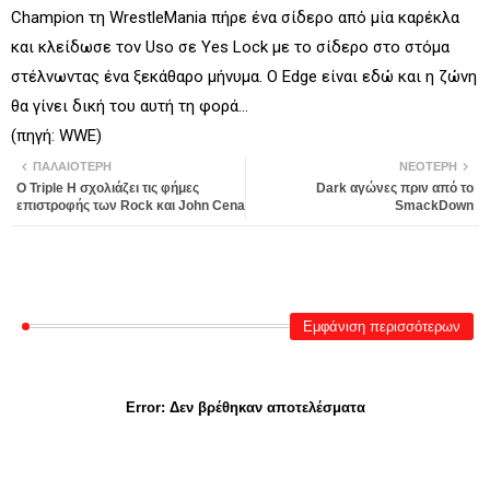
Champion τη WrestleMania πήρε ένα σίδερο από μία καρέκλα
και κλείδωσε τον Uso σε Yes Lock με το σίδερο στο στόμα
στέλνωντας ένα ξεκάθαρο μήνυμα. O Edge είναι εδώ και η ζώνη
θα γίνει δική του αυτή τη φορά...
(πηγή: WWE)
ΠΑΛΑΙΌΤΕΡΗ
ΝΕΌΤΕΡΗ
Ο Triple H σχολιάζει τις φήμες
Dark αγώνες πριν από το
επιστροφής των Rock και John Cena
SmackDown
Εμφάνιση περισσότερων
Error:
Δεν βρέθηκαν αποτελέσματα