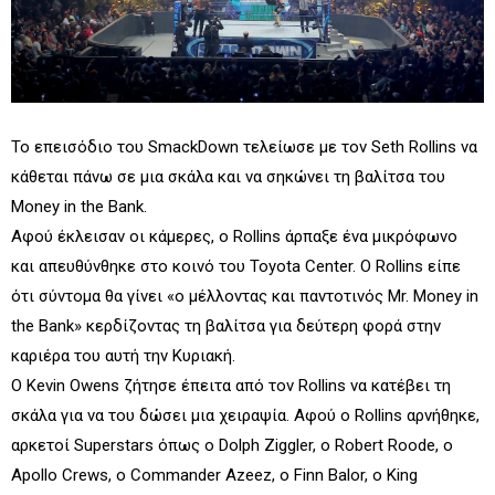
Το επεισόδιο του SmackDown τελείωσε με τον Seth Rollins να
κάθεται πάνω σε μια σκάλα και να σηκώνει τη βαλίτσα του
Money in the Bank.
Αφού έκλεισαν οι κάμερες, ο Rollins άρπαξε ένα μικρόφωνο
και απευθύνθηκε στο κοινό του Toyota Center. Ο Rollins είπε
ότι σύντομα θα γίνει «ο μέλλοντας και παντοτινός Mr. Money in
the Bank» κερδίζοντας τη βαλίτσα για δεύτερη φορά στην
καριέρα του αυτή την Κυριακή.
Ο Kevin Owens ζήτησε έπειτα από τον Rollins να κατέβει τη
σκάλα για να του δώσει μια χειραψία. Αφού ο Rollins αρνήθηκε,
αρκετοί Superstars όπως ο Dolph Ziggler, ο Robert Roode, ο
Apollo Crews, ο Commander Azeez, ο Finn Balor, ο King