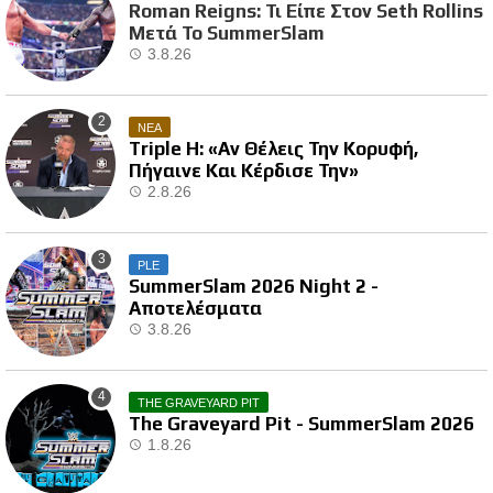
Roman Reigns: Τι Είπε Στον Seth Rollins
Μετά Το SummerSlam
3.8.26
ΝΕΑ
Triple H: «Αν Θέλεις Την Κορυφή,
Πήγαινε Και Κέρδισε Την»
2.8.26
PLE
SummerSlam 2026 Night 2 -
Αποτελέσματα
3.8.26
THE GRAVEYARD PIT
The Graveyard Pit - SummerSlam 2026
1.8.26