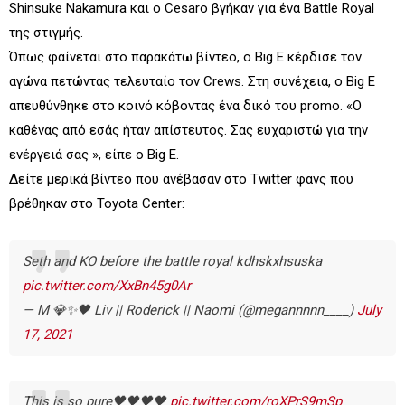
Shinsuke Nakamura και ο Cesaro βγήκαν για ένα Battle Royal
της στιγμής.
Όπως φαίνεται στο παρακάτω βίντεο, ο Big E κέρδισε τον
αγώνα πετώντας τελευταίο τον Crews. Στη συνέχεια, ο Big E
απευθύνθηκε στο κοινό κόβοντας ένα δικό του promo. «Ο
καθένας από εσάς ήταν απίστευτος. Σας ευχαριστώ για την
ενέργειά σας », είπε ο Big E.
Δείτε μερικά βίντεο που ανέβασαν στο Twitter φανς που
βρέθηκαν στο Toyota Center:
Seth and KO before the battle royal kdhskxhsuska
pic.twitter.com/XxBn45g0Ar
— M 💎✨🖤 Liv || Roderick || Naomi (@megannnnn____)
July
17, 2021
This is so pure🖤🖤🖤🖤
pic.twitter.com/roXPrS9mSp