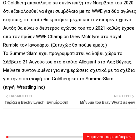
Ο Goldberg αποκάλυψε σε συνέντευξη τον Νοέμβριο του 2020
ότι εξακολουθεί να έχει συμβόλαιο με το WWE για δύο αγώνες
ετησίως, το οποίο θα κρατήσει μέχρι και τον επόμενο χρόνο.
Αυτός θα είναι ο δεύτερος αγώνας του του 2021 καθώς έχασε
από τον πρώην WWE Champion Drew McIntyre στο Royal
Rumble τον Ιανουάριο. (Ευτυχώς θα πούμε εμείς.)
Το SummerSlam έχει προγραμματιστεί να λάβει χώρα το
Σάββατο 21 Αυγούστου στο στάδιο Allegiant στο Λας Βέγκας.
Μείνετε συντονισμένοι για ενημερώσεις σχετικά με τα σχέδια
για την επιστροφή του Goldberg και το SummerSlam.
(πηγή: Wrestling Inc)
ΠΑΛΑΙΌΤΕΡΗ
ΝΕΌΤΕΡΗ
Γυρίζει η Becky Lynch; Ενημέρωση!
Μήνυμα του Bray Wyatt σε φαν
Εμφάνιση περισσότερων