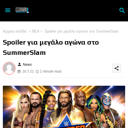
Αρχική σελίδα
ΝΕΑ
Spoiler για μεγάλο αγώνα στο SummerSlam
Spoiler για μεγάλο αγώνα στο
SummerSlam
person
News
share
16.7.21
1 minute read