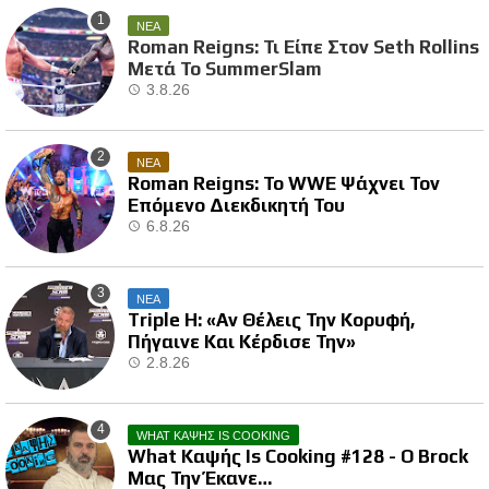
ΝΕΑ
Roman Reigns: Τι Είπε Στον Seth Rollins
Μετά Το SummerSlam
3.8.26
ΝΕΑ
Roman Reigns: Το WWE Ψάχνει Τον
Επόμενο Διεκδικητή Του
6.8.26
ΝΕΑ
Triple H: «Αν Θέλεις Την Κορυφή,
Πήγαινε Και Κέρδισε Την»
2.8.26
WHAT ΚΑΨΗΣ IS COOKING
What Καψής Is Cooking #128 - Ο Brock
Μας Την Έκανε…