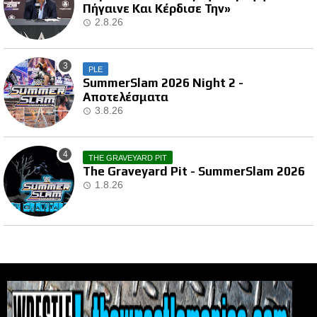
Πήγαινε Και Κέρδισε Την»
2.8.26
PLE
SummerSlam 2026 Night 2 -
Αποτελέσματα
3.8.26
THE GRAVEYARD PIT
The Graveyard Pit - SummerSlam 2026
1.8.26