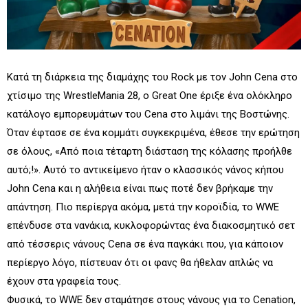
Κατά τη διάρκεια της διαμάχης του Rock με τον John Cena στο
χτίσιμο της WrestleMania 28, ο Great One έριξε ένα ολόκληρο
κατάλογο εμπορευμάτων του Cena στο λιμάνι της Βοστώνης.
Όταν έφτασε σε ένα κομμάτι συγκεκριμένα, έθεσε την ερώτηση
σε όλους, «Από ποια τέταρτη διάσταση της κόλασης προήλθε
αυτό;!». Αυτό το αντικείμενο ήταν ο κλασσικός νάνος κήπου
John Cena και η αλήθεια είναι πως ποτέ δεν βρήκαμε την
απάντηση. Πιο περίεργα ακόμα, μετά την κοροϊδία, το WWE
επένδυσε στα νανάκια, κυκλοφορώντας ένα διακοσμητικό σετ
από τέσσερις νάνους Cena σε ένα παγκάκι που, για κάποιον
περίεργο λόγο, πίστευαν ότι οι φανς θα ήθελαν απλώς να
έχουν στα γραφεία τους.
Φυσικά, το WWE δεν σταμάτησε στους νάνους για το Cenation,