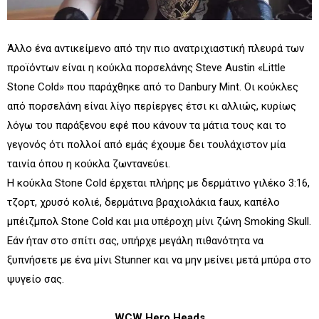
Άλλο ένα αντικείμενο από την πιο ανατριχιαστική πλευρά των
προϊόντων είναι η κούκλα πορσελάνης Steve Austin «Little
Stone Cold» που παράχθηκε από το Danbury Mint. Οι κούκλες
από πορσελάνη είναι λίγο περίεργες έτσι κι αλλιώς, κυρίως
λόγω του παράξενου εφέ που κάνουν τα μάτια τους και το
γεγονός ότι πολλοί από εμάς έχουμε δει τουλάχιστον μία
ταινία όπου η κούκλα ζωντανεύει.
Η κούκλα Stone Cold έρχεται πλήρης με δερμάτινο γιλέκο 3:16,
τζορτ, χρυσό κολιέ, δερμάτινα βραχιολάκια faux, καπέλο
μπέιζμπολ Stone Cold και μια υπέροχη μίνι ζώνη Smoking Skull.
Εάν ήταν στο σπίτι σας, υπήρχε μεγάλη πιθανότητα να
ξυπνήσετε με ένα μίνι Stunner και να μην μείνει μετά μπύρα στο
ψυγείο σας.
WCW Hero Heads