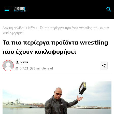
Αρχική σελίδα
ΝΕΑ
Τα πιο περίεργα προϊόντα wrestling που έχουν
κυκλοφορήσει
Τα πιο περίεργα προϊόντα wrestling
που έχουν κυκλοφορήσει
person
News
share
5.7.21
3 minute read