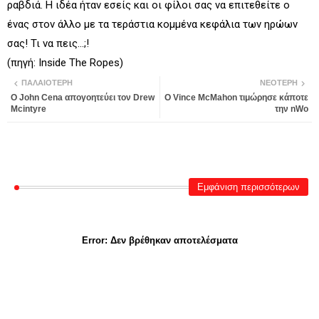
ραβδιά. Η ιδέα ήταν εσείς και οι φίλοι σας να επιτεθείτε ο
ένας στον άλλο με τα τεράστια κομμένα κεφάλια των ηρώων
σας! Τι να πεις...;!
(πηγή: Inside The Ropes)
ΠΑΛΑΙΌΤΕΡΗ
ΝΕΌΤΕΡΗ
Ο John Cena απογοητεύει τον Drew
Ο Vince McMahon τιμώρησε κάποτε
Mcintyre
την nWo
Εμφάνιση περισσότερων
Error:
Δεν βρέθηκαν αποτελέσματα