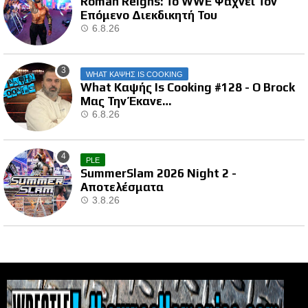
Roman Reigns: Το WWE Ψάχνει Τον
Επόμενο Διεκδικητή Του
6.8.26
WHAT ΚΑΨΗΣ IS COOKING
What Καψής Is Cooking #128 - Ο Brock
Μας Την Έκανε…
6.8.26
PLE
SummerSlam 2026 Night 2 -
Αποτελέσματα
3.8.26