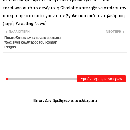
ιστορία ακυρώθηκε αφού η Evans έμεινε έγκυος. Όταν
τελείωσε αυτό το σενάριο, η Charlotte κατέληξε να στείλει τον
πατέρα της στο σπίτι για να τον βγάλει και από την τηλεόραση.
(πηγή: Wrestling News)
ΠΑΛΑΙΌΤΕΡΗ
ΝΕΌΤΕΡΗ
Πρωταθλητής εν ενεργεία πιστεύει
πως είναι καλύτερος του Roman
Reigns
Εμφάνιση περισσότερων
Error:
Δεν βρέθηκαν αποτελέσματα