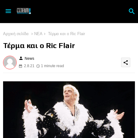
Αρχική σελίδα
ΝΕΑ
Τέρμα και ο Ric Flair
Τέρμα και ο Ric Flair
person
News
share
2.8.21
1 minute read