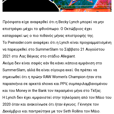
Πρόσφατα είχε αναφερθεί ότι η Becky Lynch μπορεί να μην
επιστρέψει μέχρι το φθινόπωρο. Ο Οκτώβριος έχει
καταγραφεί ως ο πιο πιθανός μήνας επιστροφής της.
Το Pwinsider.com αναφέρει ότι η Lynch είναι προγραμματισμένη
να παρευρεθεί στο SummerSlam το Σάββατο 21 Αυγούστου
2021 στο Λας Βέγκας στο στάδιο Allegiant.
Ακόμα δεν είναι σαφές εάν θα κάνει κάποια εμφάνιση στο
SummerSlam, αλλά θα είναι σίγουρα εκεί. Θα πρέπει να
σημειωθεί ότι η πρώην RAW Women's Champion ήταν στα
παρασκήνια σε αρκετά shows και PPV, συμπεριλαμβανομένου
και του Money in the Bank τον περασμένο μήνα στο Τέξας.
Η Lynch δεν έχει εμφανιστεί στην τηλεόραση από τον Μάιο του
2020 όταν και ανακοίνωσε ότι ήταν έγκυος. Γέννησε τον
Δεκέμβριο και παντρεύτηκε με τον Seth Rollins τον Μάιο.