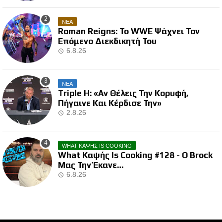
ΝΕΑ
Roman Reigns: Το WWE Ψάχνει Τον
Επόμενο Διεκδικητή Του
6.8.26
ΝΕΑ
Triple H: «Αν Θέλεις Την Κορυφή,
Πήγαινε Και Κέρδισε Την»
2.8.26
WHAT ΚΑΨΗΣ IS COOKING
What Καψής Is Cooking #128 - Ο Brock
Μας Την Έκανε…
6.8.26