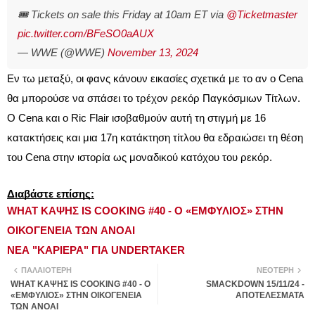
🎟️ Tickets on sale this Friday at 10am ET via
@Ticketmaster
pic.twitter.com/BFeSO0aAUX
— WWE (@WWE)
November 13, 2024
Εν τω μεταξύ, οι φανς κάνουν εικασίες σχετικά με το αν ο Cena 
θα μπορούσε να σπάσει το τρέχον ρεκόρ Παγκόσμιων Τίτλων. 
Ο Cena και ο Ric Flair ισοβαθμούν αυτή τη στιγμή με 16 
κατακτήσεις και μια 17η κατάκτηση τίτλου θα εδραιώσει τη θέση 
του Cena στην ιστορία ως μοναδικού κατόχου του ρεκόρ.
Διαβάστε επίσης:
WHAT ΚΑΨΗΣ IS COOKING #40 - Ο «ΕΜΦΥΛΙΟΣ» ΣΤΗΝ
ΟΙΚΟΓΕΝΕΙΑ ΤΩΝ ANOAI
ΝΕΑ "ΚΑΡΙΕΡΑ" ΓΙΑ UNDERTAKER
ΠΑΛΑΙΌΤΕΡΗ
ΝΕΌΤΕΡΗ
WHAT ΚΑΨΗΣ IS COOKING #40 - Ο
SMACKDOWN 15/11/24 -
«ΕΜΦΥΛΙΟΣ» ΣΤΗΝ ΟΙΚΟΓΕΝΕΙΑ
ΑΠΟΤΕΛΕΣΜΑΤΑ
ΤΩΝ ANOAI