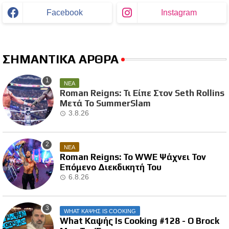
Facebook
Instagram
ΣΗΜΑΝΤΙΚΑ ΑΡΘΡΑ
ΝΕΑ
Roman Reigns: Τι Είπε Στον Seth Rollins
Μετά Το SummerSlam
3.8.26
ΝΕΑ
Roman Reigns: Το WWE Ψάχνει Τον
Επόμενο Διεκδικητή Του
6.8.26
WHAT ΚΑΨΗΣ IS COOKING
What Καψής Is Cooking #128 - Ο Brock