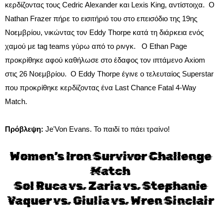
κερδίζοντας τους Cedric Alexander και Lexis King, αντίστοιχα. Ο
Nathan Frazer πήρε το εισιτήριό του στο επεισόδιο της 19ης
Νοεμβρίου, νικώντας τον Eddy Thorpe κατά τη διάρκεια ενός
χαμού με tag teams γύρω από το ρινγκ. Ο Ethan Page
προκρίθηκε αφού καθήλωσε στο έδαφος τον ιπτάμενο Axiom
στις 26 Νοεμβρίου. Ο Eddy Thorpe έγινε ο τελευταίος Superstar
που προκρίθηκε κερδίζοντας ένα Last Chance Fatal 4-Way
Match.
Πρόβλεψη:
Je'Von Evans. Το παιδί το πάει τραίνο!
Women’s Iron Survivor Challenge
Match
Sol Ruca vs. Zaria vs. Stephanie
Vaquer vs. Giulia vs. Wren Sinclair