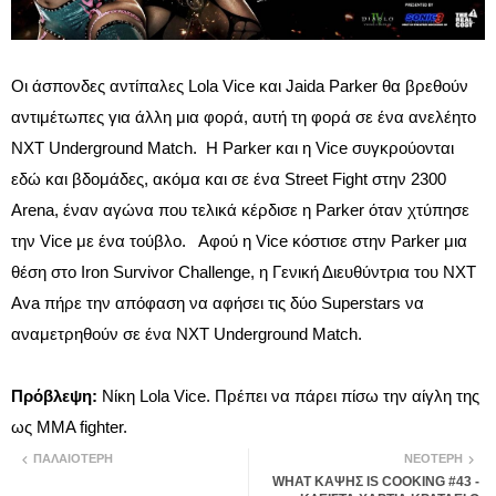
Οι άσπονδες αντίπαλες Lola Vice και Jaida Parker θα βρεθούν
αντιμέτωπες για άλλη μια φορά, αυτή τη φορά σε ένα ανελέητο
NXT Underground Match. Η Parker και η Vice συγκρούονται
εδώ και βδομάδες, ακόμα και σε ένα Street Fight στην 2300
Arena, έναν αγώνα που τελικά κέρδισε η Parker όταν χτύπησε
την Vice με ένα τούβλο. Αφού η Vice κόστισε στην Parker μια
θέση στο Iron Survivor Challenge, η Γενική Διευθύντρια του NXT
Ava πήρε την απόφαση να αφήσει τις δύο Superstars να
αναμετρηθούν σε ένα NXT Underground Match.
Πρόβλεψη:
Νίκη Lola Vice. Πρέπει να πάρει πίσω την αίγλη της
ως MMA fighter.
ΠΑΛΑΙΌΤΕΡΗ
ΝΕΌΤΕΡΗ
WHAT ΚΑΨΗΣ IS COOKING #43 -