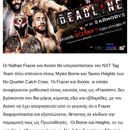
Οι Nathan Frazer και Axiom θα υπερασπιστούν τον NXT Tag
Team τίτλο απέναντι στους Myles Borne και Tavion Heights των
No Quarter Catch Crew. Οι Frazer και Axiom, οι οποίοι
αναφέρονται χαϊδευτικά στους εαυτούς τους ως «Fraxiom», δεν
βρίσκονται στο ίδιο μήκος κύματος εδώ και εβδομάδες, με τον
Axiom να έχει απογοητευτεί από το γεγονός ότι ο Frazer
διαφοροποιείται και εξαπλώνεται, θέτοντας σε κίνδυνο την
παραμονή τους ως Πρωταθλητές. Οι Borne και Heights, εν τω