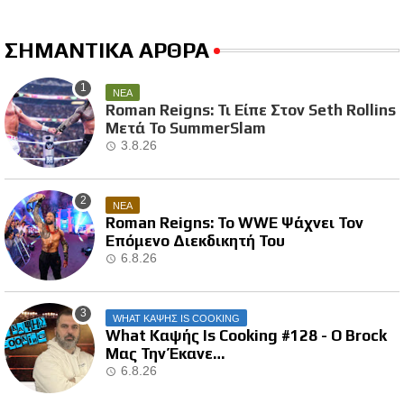
ΣΗΜΑΝΤΙΚΑ ΑΡΘΡΑ
ΝΕΑ
Roman Reigns: Τι Είπε Στον Seth Rollins
Μετά Το SummerSlam
3.8.26
ΝΕΑ
Roman Reigns: Το WWE Ψάχνει Τον
Επόμενο Διεκδικητή Του
6.8.26
WHAT ΚΑΨΗΣ IS COOKING
What Καψής Is Cooking #128 - Ο Brock
Μας Την Έκανε…
6.8.26