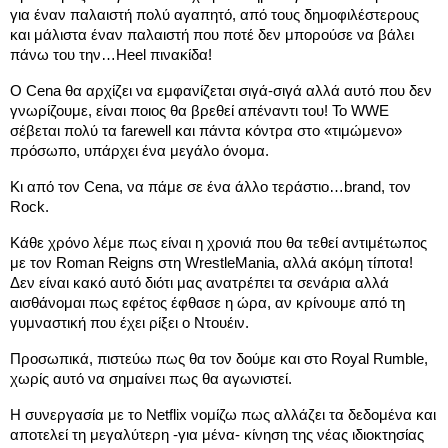
για έναν παλαιστή πολύ αγαπητό, από τους δημοφιλέστερους 
και μάλιστα έναν παλαιστή που ποτέ δεν μπορούσε να βάλει 
πάνω του την…Heel πινακίδα! 
Ο Cena θα αρχίζει να εμφανίζεται σιγά-σιγά αλλά αυτό που δεν 
γνωρίζουμε, είναι ποιος θα βρεθεί απέναντι του! Το WWE 
σέβεται πολύ τα farewell και πάντα κόντρα στο «τιμώμενο» 
πρόσωπο, υπάρχει ένα μεγάλο όνομα. 
Κι από τον Cena, να πάμε σε ένα άλλο τεράστιο…brand, τον 
Rock.
Κάθε χρόνο λέμε πως είναι η χρονιά που θα τεθεί αντιμέτωπος 
με τον Roman Reigns στη WrestleMania, αλλά ακόμη τίποτα! 
Δεν είναι κακό αυτό διότι μας ανατρέπει τα σενάρια αλλά 
αισθάνομαι πως εφέτος έφθασε η ώρα, αν κρίνουμε από τη 
γυμναστική που έχει ρίξει ο Ντουέιν. 
Προσωπικά, πιστεύω πως θα τον δούμε και στο Royal Rumble, 
χωρίς αυτό να σημαίνει πως θα αγωνιστεί. 
Η συνεργασία με το Netflix νομίζω πως αλλάζει τα δεδομένα και 
αποτελεί τη μεγαλύτερη -για μένα- κίνηση της νέας ιδιοκτησίας 