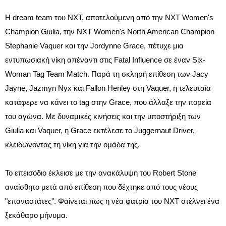
Η dream team του NXT, αποτελούμενη από την NXT Women's
Champion Giulia, την NXT Women's North American Champion
Stephanie Vaquer και την Jordynne Grace, πέτυχε μια
εντυπωσιακή νίκη απέναντι στις Fatal Influence σε έναν Six-
Woman Tag Team Match. Παρά τη σκληρή επίθεση των Jacy
Jayne, Jazmyn Nyx και Fallon Henley στη Vaquer, η τελευταία
κατάφερε να κάνει το tag στην Grace, που άλλαξε την πορεία
του αγώνα. Με δυναμικές κινήσεις και την υποστήριξη των
Giulia και Vaquer, η Grace εκτέλεσε το Juggernaut Driver,
κλειδώνοντας τη νίκη για την ομάδα της.
Το επεισόδιο έκλεισε με την ανακάλυψη του Robert Stone
αναίσθητο μετά από επίθεση που δέχτηκε από τους νέους
"επαναστάτες". Φαίνεται πως η νέα φατρία του NXT στέλνει ένα
ξεκάθαρο μήνυμα.