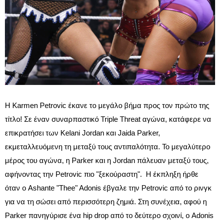
Η Karmen Petrovic έκανε το μεγάλο βήμα προς τον πρώτο της
τίτλο! Σε έναν συναρπαστικό Triple Threat αγώνα, κατάφερε να
επικρατήσει των Kelani Jordan και Jaida Parker,
εκμεταλλευόμενη τη μεταξύ τους αντιπαλότητα. Το μεγαλύτερο
μέρος του αγώνα, η Parker και η Jordan πάλευαν μεταξύ τους,
αφήνοντας την Petrovic πιο "ξεκούραστη". Η έκπληξη ήρθε
όταν ο Ashante "Thee" Adonis έβγαλε την Petrovic από το ρινγκ
για να τη σώσει από περισσότερη ζημιά. Στη συνέχεια, αφού η
Parker πανηγύρισε ένα hip drop από το δεύτερο σχοινί, ο Adonis