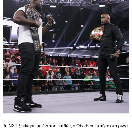
Το NXT ξεκίνησε με ένταση, καθώς ο Oba Femi μπήκε στο ρινγκ