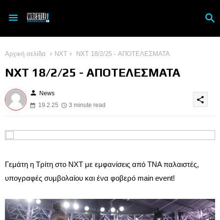
Αρχική σελίδα
NXT
NXT 18/2/25 - ΑΠΟΤΕΛΕΣΜΑΤΑ
NXT 18/2/25 - ΑΠΟΤΕΛΕΣΜΑΤΑ
person
News
share
19.2.25
3 minute read
Γεμάτη η Τρίτη στο NXT με εμφανίσεις από TNA παλαιστές,
υπογραφές συμβολαίου και ένα φοβερό main event!