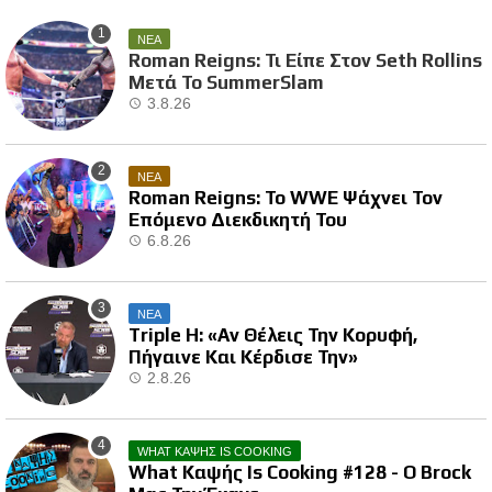
ΝΕΑ
Roman Reigns: Τι Είπε Στον Seth Rollins
Μετά Το SummerSlam
3.8.26
ΝΕΑ
Roman Reigns: Το WWE Ψάχνει Τον
Επόμενο Διεκδικητή Του
6.8.26
ΝΕΑ
Triple H: «Αν Θέλεις Την Κορυφή,
Πήγαινε Και Κέρδισε Την»
2.8.26
WHAT ΚΑΨΗΣ IS COOKING
What Καψής Is Cooking #128 - Ο Brock