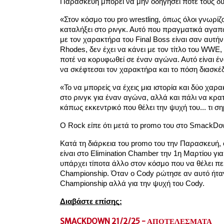
Παρασκευή μπορεί να μην οδηγήσει ποτέ τους δύ
«Στον κόσμο του pro wrestling, όπως όλοι γνωρίζ
καταλήξει στο ρινγκ. Αυτό που πραγματικά αγαπώ
με τον χαρακτήρα του Final Boss είναι σαν αυτήν
Rhodes, δεν έχει να κάνει με τον τίτλο του WWE, 
ποτέ να κορυφωθεί σε έναν αγώνα. Αυτό είναι ένα 
να σκέφτεσαι τον χαρακτήρα και το πόση διασκέδ
«Το να μπορείς να έχεις μια ιστορία και δύο χαρα
στο ρινγκ για έναν αγώνα, αλλά και πάλι να κρα
κάπως εκκεντρικό που θέλει την ψυχή του... τι σ
Ο Rock είπε ότι μετά το promo του στο SmackDow
Κατά τη διάρκεια του promo του την Παρασκευή, ο 
είναι στο Elimination Chamber την 1η Μαρτίου για
υπάρχει τίποτα άλλο στον κόσμο που να θέλει 
Championship. Όταν ο Cody ρώτησε αν αυτό ήταν 
Championship αλλά για την ψυχή του Cody.
Διαβάστε επίσης:
SMACKDOWN 21/2/25 - ΑΠΟΤΕΛΕΣΜΑΤΑ