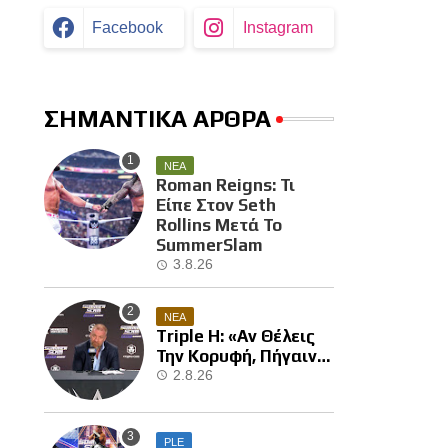
Facebook
Instagram
ΣΗΜΑΝΤΙΚΑ ΑΡΘΡΑ
ΝΕΑ
Roman Reigns: Τι
Είπε Στον Seth
Rollins Μετά Το
SummerSlam
3.8.26
ΝΕΑ
Triple H: «Αν Θέλεις
Την Κορυφή, Πήγαινε
Και Κέρδισε Την»
2.8.26
PLE