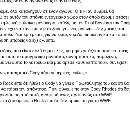
ο τους σε έναν αγώνα ένας εναντίον ενός.
ουμε, όλα καταλήγουν σε έναν αγώνα. Ό,τι κι αν συμβεί, θα 
 σε αυτόν τον σπάνιο ενεργειακό χώρο στον οποίο έχουμε φτάσει 
 τη λευκή φάλαινα-μονόκερο, καθώς με τον Final Boss και τον Cody
δεν έχει να κάνει με την διεξαγωγή ενός αγώνα....δεν χρειάζεται 
πολύ ιδιαίτερο μέρος για να είσαι, νομίζω, δημιουργικά και απλά 
αση μπορείς να έχεις», είπε.
κτήρες που είναι πολύ δημοφιλείς, να μην χρειάζεται ποτέ να μπεις 
τάς αυτό το πραγματικά μοναδικό, συναρπαστικό, παράξενο, 
ημαίνει αυτό; Το λατρεύω και μου άρεσε κάθε λεπτό του», συνέχισε.
n, αυτός και ο Cody «ήπιαν μερικές τεκίλες».
Rock είπε ότι ήθελε ο Cody να γίνει ο Πρωταθλητής του και ότι θα 
 να πάρει την απάντηση. Πριν φύγει, είπε στον Cody Rhodes ότι δεν
περισσότερο από αυτό, αναφερόμενος προφανώς στο WWE 
το ζητούμενο, ο Rock είπε ότι δεν πρόκειται για το WWE 