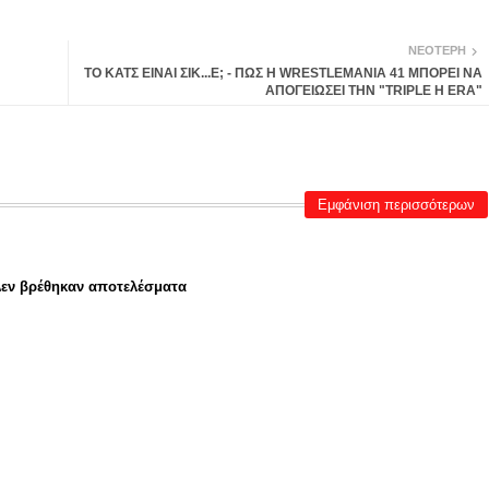
ΝΕΌΤΕΡΗ
ΤΟ ΚΑΤΣ ΕΙΝΑΙ ΣΙΚ...Ε; - ΠΩΣ Η WRESTLEMANIA 41 ΜΠΟΡΕΙ ΝΑ
ΑΠΟΓΕΙΩΣΕΙ ΤΗΝ "TRIPLE H ERA"
Εμφάνιση περισσότερων
εν βρέθηκαν αποτελέσματα