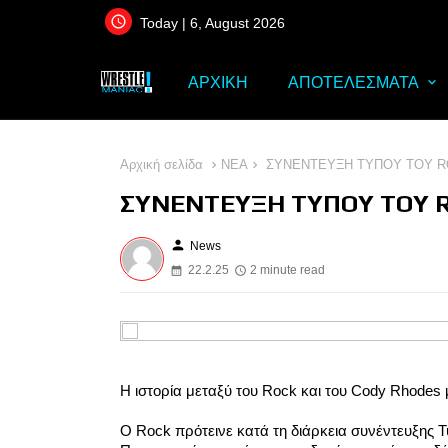
Today | 6, August 2026
ΑΡΧΙΚΗ
ΑΠΟΤΕΛΕΣΜΑΤΑ
Αρχική σελίδα
ΝΕΑ
ΣΥΝΕΝΤΕΥΞΗ ΤΥΠΟΥ ΤΟΥ 
ΣΥΝΕΝΤΕΥΞΗ ΤΥΠΟΥ ΤΟΥ 
person
News
22.2.25
2 minute read
Η ιστορία μεταξύ του Rock και του Cody Rhodes
Ο Rock πρότεινε κατά τη διάρκεια συνέντευξης Τ