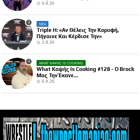
6.8.26
ΝΕΑ
Triple H: «Αν Θέλεις Την Κορυφή,
Πήγαινε Και Κέρδισε Την»
2.8.26
WHAT ΚΑΨΗΣ IS COOKING
What Καψής Is Cooking #128 - Ο Brock
Μας Την Έκανε…
6.8.26