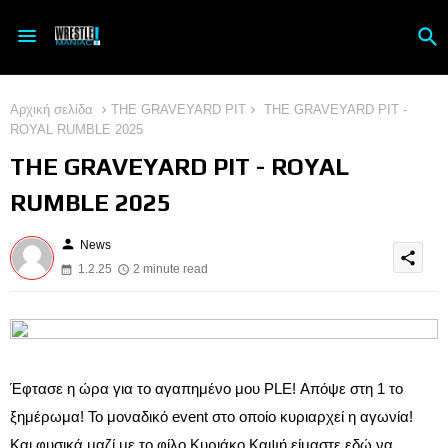
Αρχική σελίδα
THE GRAVEYARD PIT
THE GRAVEYARD PIT -
ROYAL RUMBLE 2025
THE GRAVEYARD PIT - ROYAL
RUMBLE 2025
person
News
share
1.2.25
2 minute read
Έφτασε η ώρα για το αγαπημένο μου PLE! Απόψε στη 1 το
ξημέρωμα! Το μοναδικό event στο οποίο κυριαρχεί η αγωνία!
Και φυσικά μαζί με το φίλο Κυριάκο Καψή είμαστε εδώ να