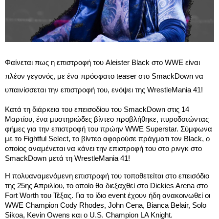
Φαίνεται πως η επιστροφή του Aleister Black στο WWE είναι
πλέον γεγονός, με ένα πρόσφατο teaser στο SmackDown να
υπαινίσσεται την επιστροφή του, ενόψει της WrestleMania 41!
Κατά τη διάρκεια του επεισοδίου του SmackDown στις 14
Μαρτίου, ένα μυστηριώδες βίντεο προβλήθηκε, πυροδοτώντας
φήμες για την επιστροφή του πρώην WWE Superstar. Σύμφωνα
με το Fightful Select, το βίντεο αφορούσε πράγματι τον Black, ο
οποίος αναμένεται να κάνει την επιστροφή του στο ρινγκ στο
SmackDown μετά τη WrestleMania 41!
Η πολυαναμενόμενη επιστροφή του τοποθετείται στο επεισόδιο
της 25ης Απριλίου, το οποίο θα διεξαχθεί στο Dickies Arena στο
Fort Worth του Τέξας. Για το ίδιο event έχουν ήδη ανακοινωθεί οι
WWE Champion Cody Rhodes, John Cena, Bianca Belair, Solo
Sikoa, Kevin Owens και ο U.S. Champion LA Knight.