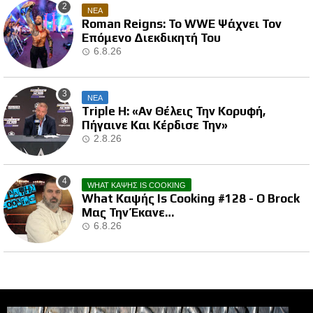
ΝΕΑ
Roman Reigns: Το WWE Ψάχνει Τον
Επόμενο Διεκδικητή Του
6.8.26
ΝΕΑ
Triple H: «Αν Θέλεις Την Κορυφή,
Πήγαινε Και Κέρδισε Την»
2.8.26
WHAT ΚΑΨΗΣ IS COOKING
What Καψής Is Cooking #128 - Ο Brock
Μας Την Έκανε…
6.8.26