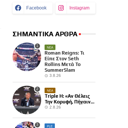
Facebook
Instagram
ΣΗΜΑΝΤΙΚΑ ΑΡΘΡΑ
ΝΕΑ
Roman Reigns: Τι
Είπε Στον Seth
Rollins Μετά Το
SummerSlam
3.8.26
ΝΕΑ
Triple H: «Αν Θέλεις
Την Κορυφή, Πήγαινε
Και Κέρδισε Την»
2.8.26
PLE