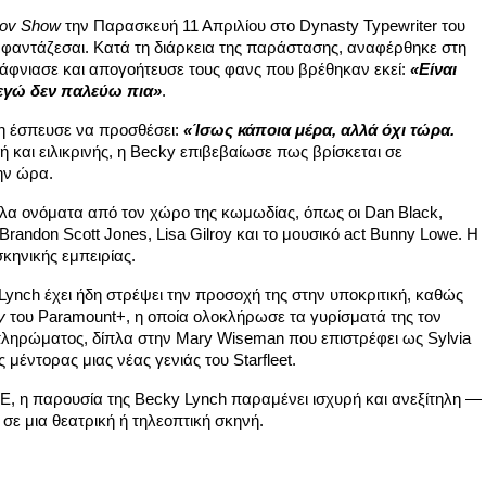
rov Show
την Παρασκευή 11 Απριλίου στο Dynasty Typewriter του
ο φαντάζεσαι. Κατά τη διάρκεια της παράστασης, αναφέρθηκε στη
άφνιασε και απογοήτευσε τους φανς που βρέθηκαν εκεί:
«Είναι
, εγώ δεν παλεύω πια»
.
νη έσπευσε να προσθέσει:
«Ίσως κάποια μέρα, αλλά όχι τώρα.
ή και ειλικρινής, η Becky επιβεβαίωσε πως βρίσκεται σε
ην ώρα.
γάλα ονόματα από τον χώρο της κωμωδίας, όπως οι Dan Black,
Brandon Scott Jones, Lisa Gilroy και το μουσικό act Bunny Lowe. Η
κηνικής εμπειρίας.
ynch έχει ήδη στρέψει την προσοχή της στην υποκριτική, καθώς
y
του Paramount+, η οποία ολοκλήρωσε τα γυρίσματά της τον
πληρώματος, δίπλα στην Mary Wiseman που επιστρέφει ως Sylvia
 μέντορας μιας νέας γενιάς του Starfleet.
, η παρουσία της Becky Lynch παραμένει ισχυρή και ανεξίτηλη —
σε μια θεατρική ή τηλεοπτική σκηνή.