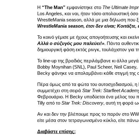
Η
“The Man”
εμφανίστηκε στο
The Ultimate Imp
Los Angeles, και ναι, ήταν τόσο απολαυστική όσ
WrestleMania season, αλλά με μια δήλωση που ξ
WrestleMania season, έτσι δεν είναι; Κοιτάξτε
Το κοινό γέμισε με ήχους απογοήτευσης και εκεί
Αλλά ο σύζυγός μου παλεύει!»
. Πάντα αυθεντικ
δημιουργική φάση εκτός ρινγκ, τουλάχιστον για τ
Το line-up της βραδιάς περιλάμβανε κι άλλα με
Bobby Moynihan (SNL), Paul Scheer, Neil Casey, 
Becky φάνηκε να απολαμβάνει κάθε στιγμή της σ
Πέρα όμως από τα φώτα του αυτοσχεδιασμού, η L
συμμετέχει στη σειρά
Star Trek: Starfleet Academ
Φεβρουάριο. Η Becky υποδύεται ένα μέλος του 
Tilly από το
Star Trek: Discovery
, αυτή τη φορά ως
Αν και δεν την βλέπουμε προς το παρόν στο WWE
είτε μέσα στον τετραγωνισμένο κύκλο, είτε πάνω 
Διαβάστε επίσης: