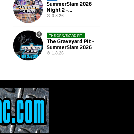
SummerSlam 2026
Night 2 -
Αποτελέσματα
3.8.26
THE GRAVEYARD PIT
The Graveyard Pit -
SummerSlam 2026
1.8.26