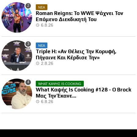
ΝΕΑ
Roman Reigns: Το WWE Ψάχνει Τον
Επόμενο Διεκδικητή Του
6.8.26
ΝΕΑ
Triple H: «Αν Θέλεις Την Κορυφή,
Πήγαινε Και Κέρδισε Την»
2.8.26
WHAT ΚΑΨΗΣ IS COOKING
What Καψής Is Cooking #128 - Ο Brock
Μας Την Έκανε…
6.8.26