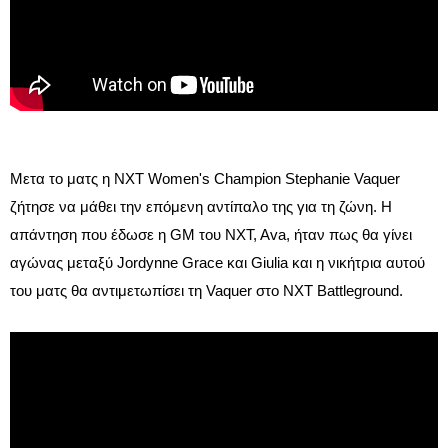
Μετα το ματς η NXT Women's Champion Stephanie Vaquer
ζήτησε να μάθει την επόμενη αντίπαλο της για τη ζώνη. Η
απάντηση που έδωσε η GM του NXT, Ava, ήταν πως θα γίνει
αγώνας μεταξύ Jordynne Grace και Giulia και η νικήτρια αυτού
του ματς θα αντιμετωπίσει τη Vaquer στο NXT Battleground.