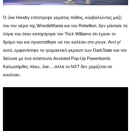
Ο Joe Hendry επέστρεψε γεμάτος πάθος, κουβαλώντας μαζί
του τον αέρα της WrestleMania και του Rebellion. Δεν μάσησε τα
λόγια του όταν κατηγόρησε τον Trick Williams ότι έχασε το
δρόμο του και προσπάθησε να τον καλέσει στο ρινγκ. Αντί γι’
αυτό, εμφανίστηκε το τρομακτικό γκρουπ των DarkState και τον
διέλυσε με ένα απίστευτο Assisted Pop-Up Powerbomb.
Καλωσήρθες πίσω, Joe… αλλά το NXT δεν χαρίζεται σε
κανέναν.