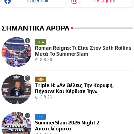
Facebook
Instagram
ΣΗΜΑΝΤΙΚΑ ΑΡΘΡΑ
ΝΕΑ
Roman Reigns: Τι Είπε Στον Seth Rollins
Μετά Το SummerSlam
3.8.26
ΝΕΑ
Triple H: «Αν Θέλεις Την Κορυφή,
Πήγαινε Και Κέρδισε Την»
2.8.26
PLE
SummerSlam 2026 Night 2 -
Αποτελέσματα