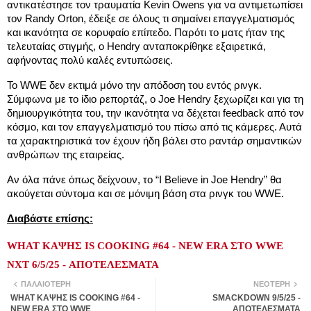
αντικατέστησε τον τραυματία Kevin Owens για να αντιμετωπίσει
τον Randy Orton, έδειξε σε όλους τι σημαίνει επαγγελματισμός
και ικανότητα σε κορυφαίο επίπεδο. Παρότι το ματς ήταν της
τελευταίας στιγμής, ο Hendry ανταποκρίθηκε εξαιρετικά,
αφήνοντας πολύ καλές εντυπώσεις.
Το WWE δεν εκτιμά μόνο την απόδοση του εντός ρινγκ.
Σύμφωνα με το ίδιο ρεπορτάζ, ο Joe Hendry ξεχωρίζει και για τη
δημιουργικότητα του, την ικανότητα να δέχεται feedback από τον
κόσμο, και τον επαγγελματισμό του πίσω από τις κάμερες. Αυτά
τα χαρακτηριστικά τον έχουν ήδη βάλει στο ραντάρ σημαντικών
ανθρώπων της εταιρείας.
Αν όλα πάνε όπως δείχνουν, το “I Believe in Joe Hendry” θα
ακούγεται σύντομα και σε μόνιμη βάση στα ρινγκ του WWE.
Διαβάστε επίσης:
WHAT ΚΑΨΗΣ IS COOKING #64 - NEW ERA ΣΤΟ WWE
NXT 6/5/25 - ΑΠΟΤΕΛΕΣΜΑΤΑ
ΠΑΛΑΙΌΤΕΡΗ
ΝΕΌΤΕΡΗ
WHAT ΚΑΨΗΣ IS COOKING #64 -
SMACKDOWN 9/5/25 -
NEW ERA ΣΤΟ WWE
ΑΠΟΤΕΛΕΣΜΑΤΑ