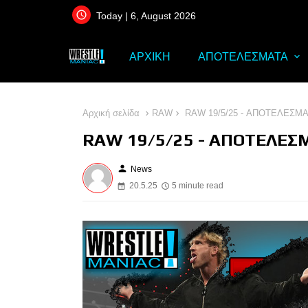
Today | 6, August 2026
ΑΡΧΙΚΗ
ΑΠΟΤΕΛΕΣΜΑΤΑ
Αρχική σελίδα
RAW
RAW 19/5/25 - ΑΠΟΤΕΛΕΣΜ
RAW 19/5/25 - ΑΠΟΤΕΛΕΣ
person
News
20.5.25
5 minute read