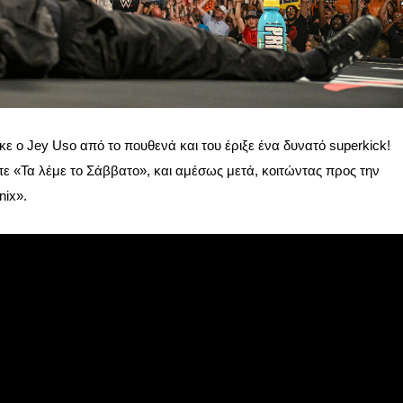
κε ο Jey Uso από το πουθενά και του έριξε ένα δυνατό superkick!
ίπε «Τα λέμε το Σάββατο», και αμέσως μετά, κοιτώντας προς την
nix».