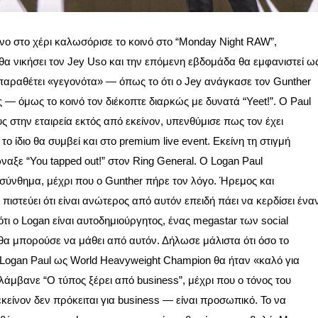
νο στο χέρι καλωσόρισε το κοινό στο “Monday Night RAW”,
 νικήσει τον Jey Uso και την επόμενη εβδομάδα θα εμφανιστεί ω
παραθέτει «γεγονότα» — όπως το ότι ο Jey ανάγκασε τον Gunther
ής — όμως το κοινό τον διέκοπτε διαρκώς με δυνατά “Yeet!”. Ο Paul
ς στην εταιρεία εκτός από εκείνον, υπενθύμισε πως τον έχει
 ίδιο θα συμβεί και στο premium live event. Εκείνη τη στιγμή
ναξε “You tapped out!” στον Ring General. Ο Logan Paul
σύνθημα, μέχρι που ο Gunther πήρε τον λόγο. Ήρεμος και
 πιστεύει ότι είναι ανώτερος από αυτόν επειδή πάει να κερδίσει ένα
ι ο Logan είναι αυτοδημιούργητος, ένας megastar των social
θα μπορούσε να μάθει από αυτόν. Δήλωσε μάλιστα ότι όσο το
ο Logan Paul ως World Heavyweight Champion θα ήταν «καλό για
άμβανε “Ο τύπος ξέρει από business”, μέχρι που ο τόνος του
κείνον δεν πρόκειται για business — είναι προσωπικό. Το να