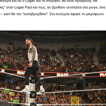
βαθύτερο και αν ο Logan του το στερήσει, θα είναι προσβολή. Με
” στον Logan Paul και πως, αν βρεθούν αντίπαλοι στο ρινγκ, όλα
— γιατί θα τον “καταβροχθίσει”. Στη συνέχεια άφησε το μικρόφωνο