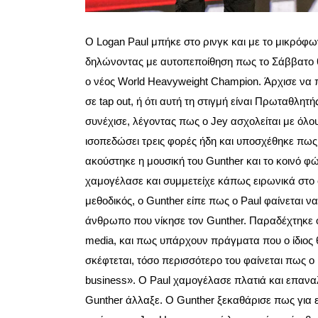
Ο Logan Paul μπήκε στο ρινγκ και με το μικρόφω
δηλώνοντας με αυτοπεποίθηση πως το Σάββατο θα
ο νέος World Heavyweight Champion. Άρχισε να 
σε tap out, ή ότι αυτή τη στιγμή είναι Πρωταθλητ
συνέχισε, λέγοντας πως ο Jey ασχολείται με όλου
ισοπεδώσει τρεις φορές ήδη και υποσχέθηκε πως το
ακούστηκε η μουσική του Gunther και το κοινό φώ
χαμογέλασε και συμμετείχε κάπως ειρωνικά στο 
μεθοδικός, ο Gunther είπε πως ο Paul φαίνεται να
άνθρωπο που νίκησε τον Gunther. Παραδέχτηκε ότ
media, και πως υπάρχουν πράγματα που ο ίδιος 
σκέφτεται, τόσο περισσότερο του φαίνεται πως 
business». Ο Paul χαμογέλασε πλατιά και επαναλ
Gunther άλλαξε. Ο Gunther ξεκαθάρισε πως για ε