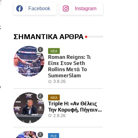
Facebook
Instagram
ς
ΣΗΜΑΝΤΙΚΑ ΑΡΘΡΑ
ΝΕΑ
Roman Reigns: Τι
Είπε Στον Seth
Rollins Μετά Το
SummerSlam
3.8.26
ν
ΝΕΑ
Triple H: «Αν Θέλεις
Την Κορυφή, Πήγαινε
Και Κέρδισε Την»
2.8.26
PLE