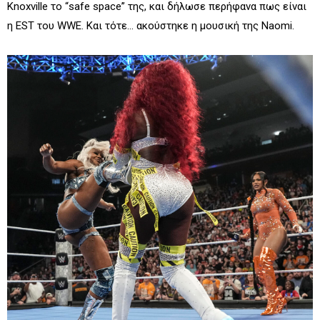
Knoxville το “safe space” της, και δήλωσε περήφανα πως είναι
η EST του WWE. Και τότε... ακούστηκε η μουσική της Naomi.