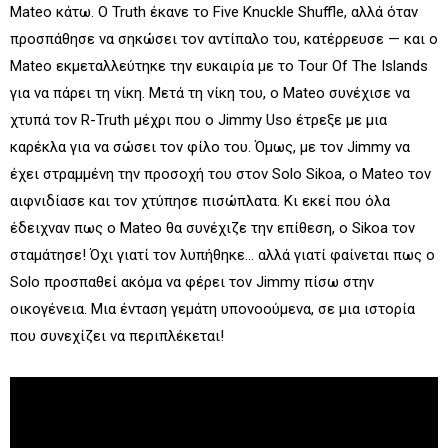
Mateo κάτω. Ο Truth έκανε το Five Knuckle Shuffle, αλλά όταν
προσπάθησε να σηκώσει τον αντίπαλο του, κατέρρευσε — και ο
Mateo εκμεταλλεύτηκε την ευκαιρία με το Tour Of The Islands
για να πάρει τη νίκη. Μετά τη νίκη του, ο Mateo συνέχισε να
χτυπά τον R-Truth μέχρι που ο Jimmy Uso έτρεξε με μια
καρέκλα για να σώσει τον φίλο του. Όμως, με τον Jimmy να
έχει στραμμένη την προσοχή του στον Solo Sikoa, ο Mateo τον
αιφνιδίασε και τον χτύπησε πισώπλατα. Κι εκεί που όλα
έδειχναν πως ο Mateo θα συνέχιζε την επίθεση, ο Sikoa τον
σταμάτησε! Όχι γιατί τον λυπήθηκε... αλλά γιατί φαίνεται πως ο
Solo προσπαθεί ακόμα να φέρει τον Jimmy πίσω στην
οικογένεια. Μια ένταση γεμάτη υπονοούμενα, σε μια ιστορία
που συνεχίζει να περιπλέκεται!