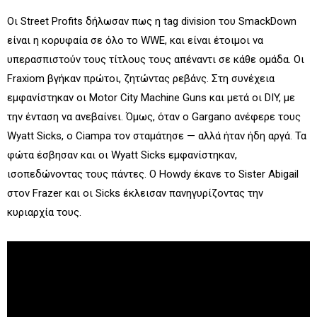
Οι Street Profits δήλωσαν πως η tag division του SmackDown
είναι η κορυφαία σε όλο το WWE, και είναι έτοιμοι να
υπερασπιστούν τους τίτλους τους απέναντι σε κάθε ομάδα. Οι
Fraxiom βγήκαν πρώτοι, ζητώντας ρεβάνς. Στη συνέχεια
εμφανίστηκαν οι Motor City Machine Guns και μετά οι DIY, με
την ένταση να ανεβαίνει. Όμως, όταν ο Gargano ανέφερε τους
Wyatt Sicks, ο Ciampa τον σταμάτησε — αλλά ήταν ήδη αργά. Τα
φώτα έσβησαν και οι Wyatt Sicks εμφανίστηκαν,
ισοπεδώνοντας τους πάντες. Ο Howdy έκανε το Sister Abigail
στον Frazer και οι Sicks έκλεισαν πανηγυρίζοντας την
κυριαρχία τους.