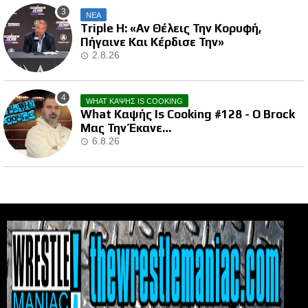
ΝΕΑ
Triple H: «Αν Θέλεις Την Κορυφή,
Πήγαινε Και Κέρδισε Την»
2.8.26
WHAT ΚΑΨΗΣ IS COOKING
What Καψής Is Cooking #128 - Ο Brock
Μας Την Έκανε…
6.8.26