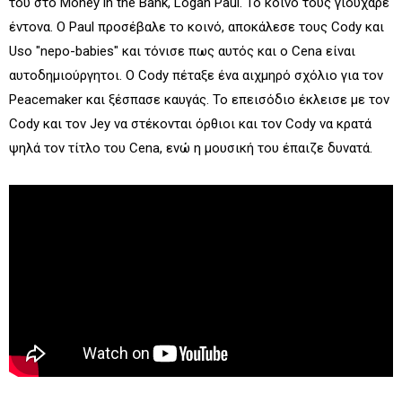
του στο Money in the Bank, Logan Paul. Το κοινό τους γιούχαρε
έντονα. Ο Paul προσέβαλε το κοινό, αποκάλεσε τους Cody και
Uso "nepo-babies" και τόνισε πως αυτός και ο Cena είναι
αυτοδημιούργητοι. Ο Cody πέταξε ένα αιχμηρό σχόλιο για τον
Peacemaker και ξέσπασε καυγάς. Το επεισόδιο έκλεισε με τον
Cody και τον Jey να στέκονται όρθιοι και τον Cody να κρατά
ψηλά τον τίτλο του Cena, ενώ η μουσική του έπαιζε δυνατά.