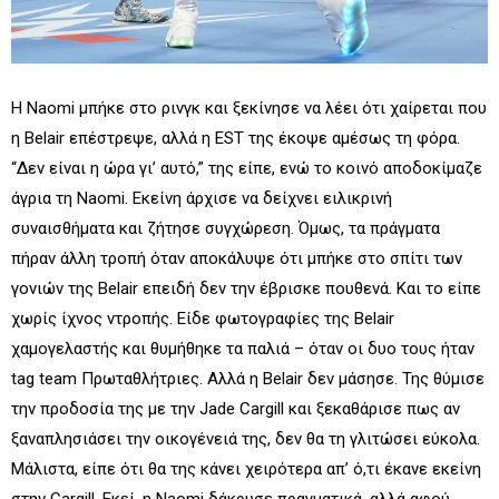
Η Naomi μπήκε στο ρινγκ και ξεκίνησε να λέει ότι χαίρεται που
η Belair επέστρεψε, αλλά η EST της έκοψε αμέσως τη φόρα.
“Δεν είναι η ώρα γι’ αυτό,” της είπε, ενώ το κοινό αποδοκίμαζε
άγρια τη Naomi. Εκείνη άρχισε να δείχνει ειλικρινή
συναισθήματα και ζήτησε συγχώρεση. Όμως, τα πράγματα
πήραν άλλη τροπή όταν αποκάλυψε ότι μπήκε στο σπίτι των
γονιών της Belair επειδή δεν την έβρισκε πουθενά. Και το είπε
χωρίς ίχνος ντροπής. Είδε φωτογραφίες της Belair
χαμογελαστής και θυμήθηκε τα παλιά – όταν οι δυο τους ήταν
tag team Πρωταθλήτριες. Αλλά η Belair δεν μάσησε. Της θύμισε
την προδοσία της με την Jade Cargill και ξεκαθάρισε πως αν
ξαναπλησιάσει την οικογένειά της, δεν θα τη γλιτώσει εύκολα.
Μάλιστα, είπε ότι θα της κάνει χειρότερα απ’ ό,τι έκανε εκείνη
στην Cargill. Εκεί, η Naomi δάκρυσε πραγματικά, αλλά αφού