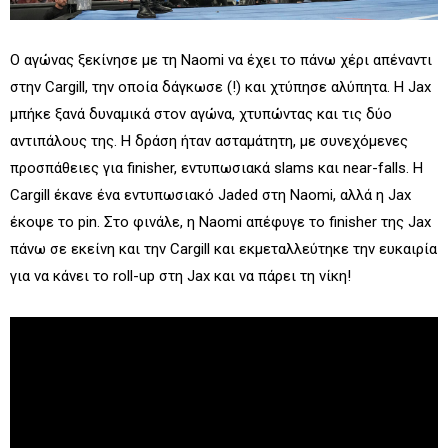
Ο αγώνας ξεκίνησε με τη Naomi να έχει το πάνω χέρι απέναντι
στην Cargill, την οποία δάγκωσε (!) και χτύπησε αλύπητα. Η Jax
μπήκε ξανά δυναμικά στον αγώνα, χτυπώντας και τις δύο
αντιπάλους της. Η δράση ήταν ασταμάτητη, με συνεχόμενες
προσπάθειες για finisher, εντυπωσιακά slams και near-falls. Η
Cargill έκανε ένα εντυπωσιακό Jaded στη Naomi, αλλά η Jax
έκοψε το pin. Στο φινάλε, η Naomi απέφυγε το finisher της Jax
πάνω σε εκείνη και την Cargill και εκμεταλλεύτηκε την ευκαιρία
για να κάνει το roll-up στη Jax και να πάρει τη νίκη!