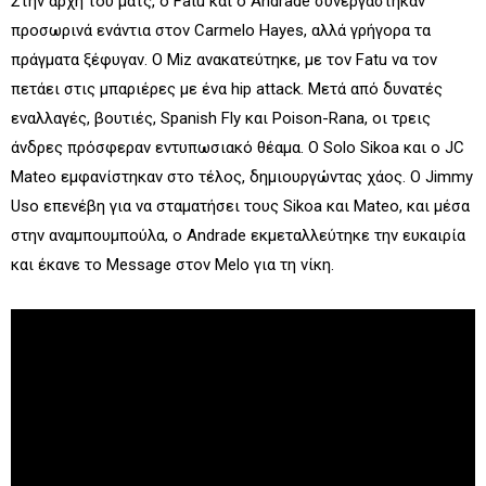
Στην αρχή του ματς, ο Fatu και ο Andrade συνεργάστηκαν
προσωρινά ενάντια στον Carmelo Hayes, αλλά γρήγορα τα
πράγματα ξέφυγαν. Ο Miz ανακατεύτηκε, με τον Fatu να τον
πετάει στις μπαριέρες με ένα hip attack. Μετά από δυνατές
εναλλαγές, βουτιές, Spanish Fly και Poison-Rana, οι τρεις
άνδρες πρόσφεραν εντυπωσιακό θέαμα. Ο Solo Sikoa και ο JC
Mateo εμφανίστηκαν στο τέλος, δημιουργώντας χάος. Ο Jimmy
Uso επενέβη για να σταματήσει τους Sikoa και Mateo, και μέσα
στην αναμπουμπούλα, ο Andrade εκμεταλλεύτηκε την ευκαιρία
και έκανε το Message στον Melo για τη νίκη.