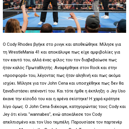
Ο Cody Rhodes βγήκε στο ρινγκ και αποθεώθηκε. Μίλησε για
τη WrestleMania 41 και αποκάλυψε πως είχε αμφιβολίες για
τον εαυτό του, αλλά ένας φίλος του τον διαβεβαίωσε πως
ήταν καλός Πρωταθλητής. Αναφέρθηκε στον Rock και στην
«προσφορά» του, λέγοντας πως ήταν αληθινή και πως ακόμα
ισχύει. Μίλησε για τον John Cena και υποσχέθηκε πως δεν θα
ξαναδιστάσει απέναντί του. Και τότε ήρθε η έκπληξη: ο Jey Uso
έκανε την είσοδό του και η αρένα σείστηκε! Η χαρά κράτησε
λίγο όμως. Ο John Cena διέκοψε, κατηγορώντας τους Cody και
Jey ότι είναι "wannabes", ενώ αποκάλεσε τον Cody
απελπισμένο και τον Uso τεμπέλη. Παρουσίασε τον παρτενέρ