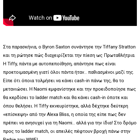
Στα παρασκήνια, ο Byron Saxton συνάντησε την Tiffany Stratton
και τη ρώτησε πώς διαχειρίζεται την πίεση ως Πρωταθλήτρια.
Η Tiffy, πάντα με αυτοπεποίθηση, απάντησε πως είναι
προετοιμασμένη γιατί όλοι πάντα ήταν... παθιασμένοι μαζί της.
Είπε ότι όποια τολμήσει να κάνει cash-in πάνω της, θα το
μετανιώσει. Η Naomi εμφανίστηκε και την προειδοποίησε πως
θα κερδίσει το ladder match και θα κάνει cash-in όποτε και
όπου θελήσει. Η Tiffy εκνευρίστηκε, αλλά δέχτηκε δεύτερη
«επίσκεψη» από την Alexa Bliss, η οποία της είπε πως δεν
πρέπει να ανησυχεί για τη Naomi… αλλά για την ίδια! Στο δρόμο
προς το ladder match, οι απειλές πέφτουν βροχή πάνω στην
Barbie του WWE!