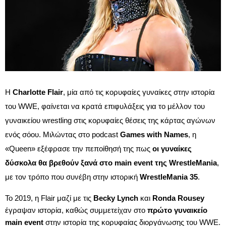
Η
Charlotte Flair
, μία από τις κορυφαίες γυναίκες στην ιστορία
του WWE, φαίνεται να κρατά επιφυλάξεις για το μέλλον του
γυναικείου wrestling στις κορυφαίες θέσεις της κάρτας αγώνων
ενός σόου. Μιλώντας στο podcast
Games with Names
, η
«Queen» εξέφρασε την πεποίθησή της πως
οι γυναίκες
δύσκολα θα βρεθούν ξανά στο main event της WrestleMania
,
με τον τρόπο που συνέβη στην ιστορική
WrestleMania 35
.
Το 2019, η Flair μαζί με τις
Becky Lynch
και
Ronda Rousey
έγραψαν ιστορία, καθώς συμμετείχαν στο
πρώτο γυναικείο
main event
στην ιστορία της κορυφαίας διοργάνωσης του WWE.