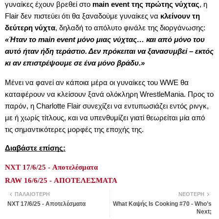
γυναίκες έχουν βρεθεί στο
main event της πρώτης νύχτας
, η
Flair δεν πιστεύει ότι θα ξαναδούμε γυναίκες να
κλείνουν τη
δεύτερη νύχτα
, δηλαδή το απόλυτο φινάλε της διοργάνωσης:
«Ήταν το main event μόνο μιας νύχτας… και από μόνο του
αυτό ήταν ήδη τεράστιο. Δεν πρόκειται να ξανασυμβεί – εκτός
κι αν επιστρέψουμε σε ένα μόνο βράδυ.»
Μένει να φανεί αν κάποια μέρα οι γυναίκες του WWE θα
καταφέρουν να κλείσουν ξανά ολόκληρη WrestleMania. Προς το
παρόν, η Charlotte Flair συνεχίζει να εντυπωσιάζει εντός ρινγκ,
με ή χωρίς τίτλους, και να υπενθυμίζει γιατί θεωρείται μία από
τις σημαντικότερες μορφές της εποχής της.
Διαβάστε επίσης:
NXT 17/6/25 - Αποτελέσματα
RAW 16/6/25 - ΑΠΟΤΕΛΕΣΜΑΤΑ
ΠΑΛΑΙΌΤΕΡΗ
ΝΕΌΤΕΡΗ
NXT 17/6/25 - Αποτελέσματα
What Καψής Is Cooking #70 - Who’s
Next;