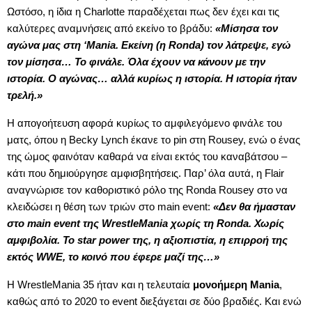
Ωστόσο, η ίδια η Charlotte παραδέχεται πως δεν έχει και τις
καλύτερες αναμνήσεις από εκείνο το βράδυ:
«Μίσησα τον
αγώνα μας στη ‘Mania. Εκείνη (η Ronda) τον λάτρεψε, εγώ
τον μίσησα… Το φινάλε. Όλα έχουν να κάνουν με την
ιστορία. Ο αγώνας… αλλά κυρίως η ιστορία. Η ιστορία ήταν
τρελή.»
Η απογοήτευση αφορά κυρίως το αμφιλεγόμενο φινάλε του
ματς, όπου η Becky Lynch έκανε το pin στη Rousey, ενώ ο ένας
της ώμος φαινόταν καθαρά να είναι εκτός του καναβάτσου –
κάτι που δημιούργησε αμφισβητήσεις. Παρ’ όλα αυτά, η Flair
αναγνώρισε τον καθοριστικό ρόλο της Ronda Rousey στο να
κλειδώσει η θέση των τριών στο main event:
«Δεν θα ήμασταν
στο main event της WrestleMania χωρίς τη Ronda. Χωρίς
αμφιβολία. Το star power της, η αξιοπιστία, η επιρροή της
εκτός WWE, το κοινό που έφερε μαζί της…»
Η WrestleMania 35 ήταν και η τελευταία
μονοήμερη Mania
,
καθώς από το 2020 το event διεξάγεται σε δύο βραδιές. Και ενώ