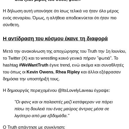
Η δήλωση αυτή υπονόησε ότι ίσως τελικά να ήταν όλο μέρος
ενός σεναρίου. Όμως, η αλήθεια αποδεικνύεται ότι ήταν πιο
σύνθετη.
Η αντίδραση του κόσμου έκανε τη διαφορά
Μετά την ανακοίνωση της αποχώρησης του Truth την 1η Ιουνίου,
το Twitter (X) και το wrestling κοινό γενικά πήραν "φωτιά". Το
hashtag
#WeWantTruth
έγινε trend, ενώ ακόμα και συναθλητές
του όπως οι
Kevin Owens
,
Rhea Ripley
και άλλοι εξέφρασαν
δημόσια την υποστήριξή τους.
Η δημιουργός περιεχομένου @ItsLovelyLaveau έγραψε:
"Οι φανς και οι παλαιστές μαζί κατάφεραν να πάρει
πίσω τη δουλειά του ένας μαύρος άντρας μέσα σε
λιγότερο από μια εβδομάδα."
Ο Truth απάντησε με συγκίνηση: